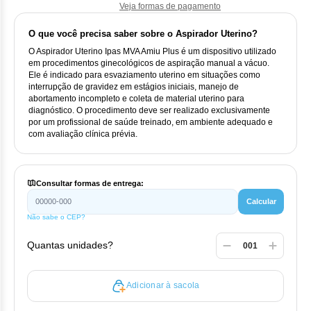
Vis
Linfom
Vitami
Cab
Veja formas de pagamento
Dur
Ful
Clo
Fib
Bli
O que você precisa saber sobre o Aspirador Uterino?
Bre
Sup
Dar
Neurof
Esi
Letr
O Aspirador Uterino Ipas MVA Amiu Plus é um dispositivo utilizado
Lev
Bor
em procedimentos ginecológicos de aspiração manual a vácuo.
Rit
Vit
Enz
Sul
Gefi
Ele é indicado para esvaziamento uterino em situações como
Palb
interrupção de gravidez em estágios iniciais, manejo de
Oct
Car
Sul
abortamento incompleto e coleta de material uterino para
Flu
Iri
diagnóstico. O procedimento deve ser realizado exclusivamente
Per
por um profissional de saúde treinado, em ambiente adequado e
Cic
Sul
Ola
com avaliação clínica prévia.
Lorl
Suc
Cit
Sulf
Mes
Tra
Consultar formas de entrega:
Cit
Pem
Calcular
Tra
Clo
Não sabe o CEP?
Ram
Quantas unidades?
Clor
Sot
Clor
Adicionar à sacola
Tart