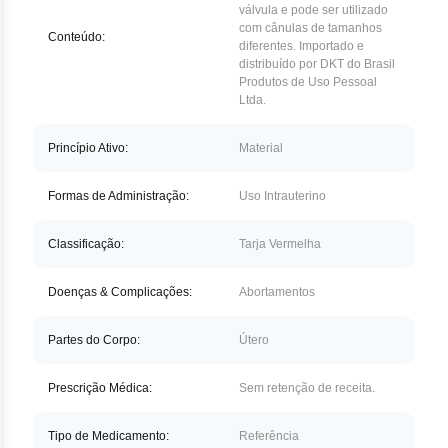
Nilo
válvula e pode ser utilizado
com cânulas de tamanhos
Conteúdo:
diferentes. Importado e
Pegf
distribuído por DKT do Brasil
Produtos de Uso Pessoal
Ruxo
Ltda.
Tio
Princípio Ativo:
Material
Ven
Formas de Administração:
Uso Intrauterino
Zan
Classificação:
Tarja Vermelha
Doenças & Complicações:
Abortamentos
Partes do Corpo:
Útero
Prescrição Médica:
Sem retenção de receita.
Tipo de Medicamento:
Referência