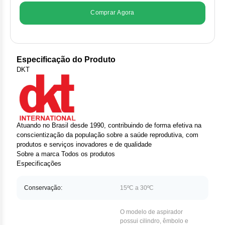
Clor
Comprar Agora
Das
Def
Especificação do Produto
Elt
DKT
Hem
Hidr
Atuando no Brasil desde 1990, contribuindo de forma efetiva na
conscientização da população sobre a saúde reprodutiva, com
Ibru
produtos e serviços inovadores e de qualidade
Sobre a marca
Todos os produtos
Let
Especificações
Mer
Conservação:
15ºC a 30ºC
Mes
O modelo de aspirador
possui cilindro, êmbolo e