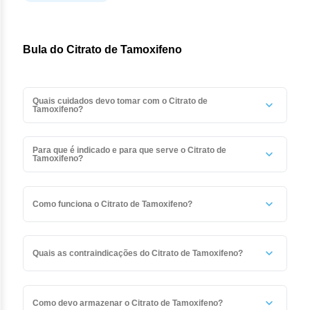
Bula do Citrato de Tamoxifeno
Quais cuidados devo tomar com o Citrato de
Tamoxifeno?
Este medicamento não deve ser partido ou mastigado.
Todo medicamento deve ser mantido fora do alcance das
Para que é indicado e para que serve o Citrato de
crianças.
Tamoxifeno?
Taxofen® (citrato de tamoxifeno) é indicado para o tratamento
do câncer de mama.
Como funciona o Citrato de Tamoxifeno?
O uso contínuo de Taxofen® (citrato de tamoxifeno) inibe o
crescimento do câncer de mama. Esses benefícios parecem
Quais as contraindicações do Citrato de Tamoxifeno?
ser independentes da idade, da fase da menopausa e da dose
do medicamento.
Você não deve utilizar Taxofen® (citrato de tamoxifeno) nas
seguintes situações:
Como devo armazenar o Citrato de Tamoxifeno?
Alergia ao citrato de tamoxifeno ou a qualquer um dos