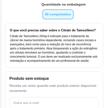
Vis
Linfom
Vitami
Cab
Dur
Quantidade na embalagem
Ful
Clo
Fib
Bli
Bre
Sup
Dar
Neurof
30 comprimidos
Esi
Letr
Lev
Bor
Rit
Vit
Enz
Sul
Gefi
Palb
O que você precisa saber sobre o Citrato de Tamoxifeno?
Oct
Car
Sul
Flu
Iri
Citrato de Tamoxifeno 20mg é indicado para o tratamento do
Per
câncer de mama hormônio-dependente, incluindo casos iniciais e
Cic
avançados, bem como para a redução do risco de recorrência
Sul
Ola
Lorl
após o tratamento primário. Atua bloqueando a ação do estrogênio
Suc
em células sensíveis ao hormônio, ajudando a controlar o
Cit
Sulf
crescimento tumoral. O uso deve ser realizado exclusivamente sob
Mes
Tra
orientação e acompanhamento de um profissional de saúde.
Cit
Pem
Tra
Clo
Produto sem estoque
Ram
Receba um aviso quando este produto estiver disponível
Clor
Sot
novamente
Clor
Tart