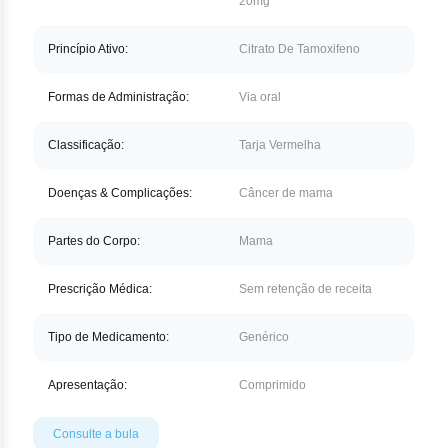
20mg
Nilo
Pegf
Princípio Ativo:
Citrato De Tamoxifeno
Ruxo
Formas de Administração:
Via oral
Tio
Classificação:
Tarja Vermelha
Ven
Doenças & Complicações:
Câncer de mama
Zan
Partes do Corpo:
Mama
Prescrição Médica:
Sem retenção de receita
Tipo de Medicamento:
Genérico
Apresentação:
Comprimido
Consulte a bula