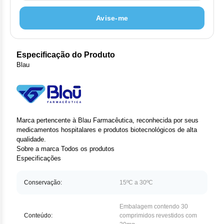
Clor
Avise-me
Das
Def
Especificação do Produto
Blau
Elt
Hem
Hidr
Marca pertencente à Blau Farmacêutica, reconhecida por seus
medicamentos hospitalares e produtos biotecnológicos de alta
Ibru
qualidade.
Sobre a marca
Todos os produtos
Let
Especificações
Mer
Conservação:
15ºC a 30ºC
Mes
Embalagem contendo 30
Conteúdo:
comprimidos revestidos com