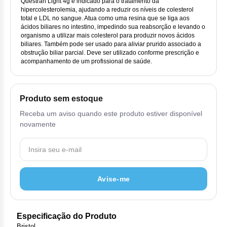
Vis
Linfom
Vitami
Questran Light 4g é indicado para o tratamento da
Cab
Dur
hipercolesterolemia, ajudando a reduzir os níveis de colesterol
Ful
Clo
Fib
total e LDL no sangue. Atua como uma resina que se liga aos
Bli
Bre
Sup
Dar
ácidos biliares no intestino, impedindo sua reabsorção e levando o
Neurof
Esi
Letr
organismo a utilizar mais colesterol para produzir novos ácidos
Lev
biliares. Também pode ser usado para aliviar prurido associado a
Bor
Rit
Vit
Enz
Sul
obstrução biliar parcial. Deve ser utilizado conforme prescrição e
Gefi
Palb
acompanhamento de um profissional de saúde.
Oct
Car
Sul
Flu
Iri
Per
Cic
Sul
Ola
Produto sem estoque
Lorl
Suc
Cit
Receba um aviso quando este produto estiver disponível
Sulf
Mes
novamente
Tra
Cit
Pem
Tra
Clo
Ram
Avise-me
Clor
Sot
Clor
Tart
Especificação do Produto
Bristol