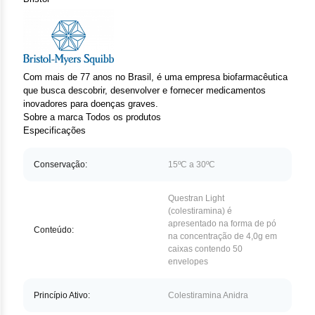
Clor
Das
Def
Com mais de 77 anos no Brasil, é uma empresa biofarmacêutica
que busca descobrir, desenvolver e fornecer medicamentos
Elt
inovadores para doenças graves.
Sobre a marca
Todos os produtos
Hem
Especificações
Hidr
Conservação:
15ºC a 30ºC
Ibru
Questran Light
(colestiramina) é
Let
apresentado na forma de pó
Conteúdo:
na concentração de 4,0g em
caixas contendo 50
Mer
envelopes
Mes
Princípio Ativo:
Colestiramina Anidra