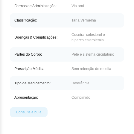
Nilo
Formas de Administração:
Via oral
Pegf
Classificação:
Tarja Vermelha
Ruxo
Coceira, colesterol e
Doenças & Complicações:
hipercolesterolemia
Tio
Ven
Partes do Corpo:
Pele e sistema circulatório
Zan
Prescrição Médica:
Sem retenção de receita.
Tipo de Medicamento:
Referência
Apresentação:
Compimido
Consulte a bula