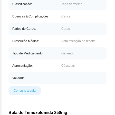
Nilo
Classificação:
Tarja Vermelha
Pegf
Doenças & Complicações:
Câncer
Ruxo
Partes do Corpo:
Corpo
Tio
Prescrição Médica:
Sem retenção de receita.
Ven
Tipo de Medicamento:
Genérico
Zan
Apresentação:
Cápsulas
Validade:
Consulte a bula
Bula do Temozolomida 250mg