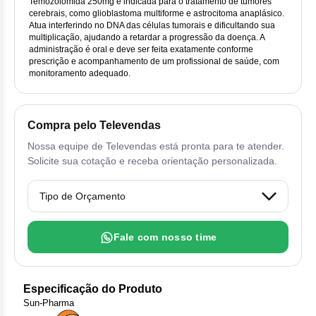
Vis
Linfom
Vitami
Temozolomida 250mg é indicada para o tratamento de tumores
Cab
Dur
cerebrais, como glioblastoma multiforme e astrocitoma anaplásico.
Ful
Clo
Fib
Atua interferindo no DNA das células tumorais e dificultando sua
Bli
Bre
Sup
Dar
multiplicação, ajudando a retardar a progressão da doença. A
Neurof
Esi
Letr
administração é oral e deve ser feita exatamente conforme
Lev
prescrição e acompanhamento de um profissional de saúde, com
Bor
Rit
Vit
Enz
Sul
monitoramento adequado.
Gefi
Palb
Oct
Car
Sul
Flu
Iri
Per
Compra pelo Televendas
Cic
Sul
Ola
Lorl
Suc
Nossa equipe de Televendas está pronta para te atender.
Cit
Solicite sua cotação e receba orientação personalizada.
Sulf
Mes
Tra
Cit
Pem
Tra
Clo
Ram
Fale com nosso time
Clor
Sot
Clor
Especificação do Produto
Tart
Sun-Pharma