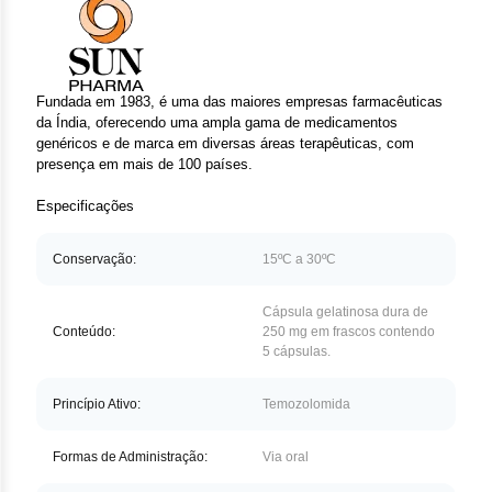
Clor
Das
Def
Fundada em 1983, é uma das maiores empresas farmacêuticas
da Índia, oferecendo uma ampla gama de medicamentos
genéricos e de marca em diversas áreas terapêuticas, com
Elt
presença em mais de 100 países.
Hem
Especificações
Hidr
Conservação:
15ºC a 30ºC
Ibru
Cápsula gelatinosa dura de
Conteúdo:
250 mg em frascos contendo
Let
5 cápsulas.
Mer
Princípio Ativo:
Temozolomida
Mes
Formas de Administração:
Via oral