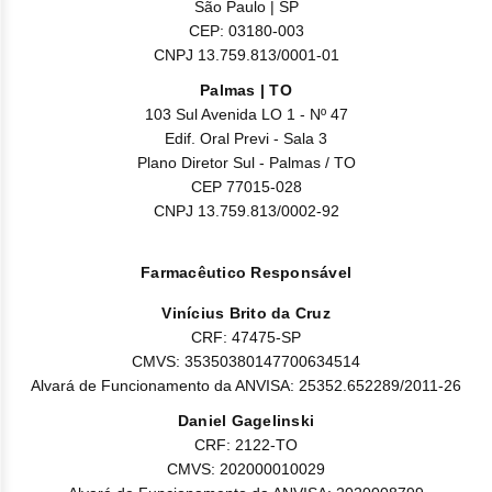
São Paulo | SP
CEP: 03180-003
CNPJ 13.759.813/0001-01
Palmas | TO
103 Sul Avenida LO 1 - Nº 47
Edif. Oral Previ - Sala 3
Plano Diretor Sul - Palmas / TO
CEP 77015-028
CNPJ 13.759.813/0002-92
Farmacêutico Responsável
Vinícius Brito da Cruz
CRF: 47475-SP
CMVS: 35350380147700634514
Alvará de Funcionamento da ANVISA: 25352.652289/2011-26
Daniel Gagelinski
CRF: 2122-TO
CMVS: 202000010029