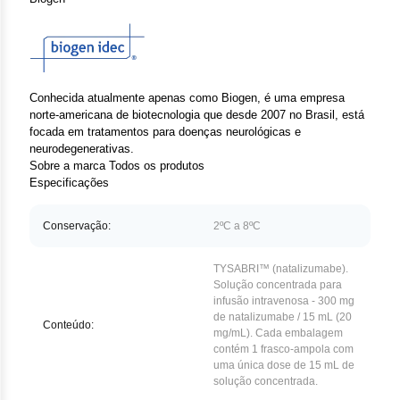
Clor
Das
Def
Conhecida atualmente apenas como Biogen, é uma empresa
norte-americana de biotecnologia que desde 2007 no Brasil, está
Elt
focada em tratamentos para doenças neurológicas e
neurodegenerativas.
Hem
Sobre a marca
Todos os produtos
Especificações
Hidr
Conservação:
2ºC a 8ºC
Ibru
TYSABRI™ (natalizumabe).
Let
Solução concentrada para
infusão intravenosa - 300 mg
de natalizumabe / 15 mL (20
Mer
Conteúdo:
mg/mL). Cada embalagem
contém 1 frasco-ampola com
Mes
uma única dose de 15 mL de
solução concentrada.