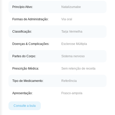
Nilo
Princípio Ativo:
Natalizumabe
Pegf
Formas de Administração:
Via oral
Ruxo
Classificação:
Tarja Vermelha
Tio
Doenças & Complicações:
Esclerose Múltipla
Ven
Partes do Corpo:
Sistema nervoso
Zan
Prescrição Médica:
Sem retenção de receita
Tipo de Medicamento:
Referência
Apresentação:
Frasco-ampola
Consulte a bula