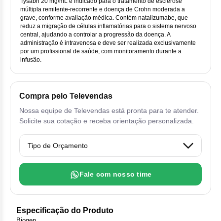
Vis
Linfom
Vitami
Tysabri 20 mg/mL é indicado para o tratamento de esclerose
Cab
Dur
múltipla remitente-recorrente e doença de Crohn moderada a
Ful
Clo
Fib
grave, conforme avaliação médica. Contém natalizumabe, que
Bli
Bre
Sup
Dar
reduz a migração de células inflamatórias para o sistema nervoso
Neurof
Esi
Letr
central, ajudando a controlar a progressão da doença. A
Lev
administração é intravenosa e deve ser realizada exclusivamente
Bor
Rit
Vit
Enz
Sul
por um profissional de saúde, com monitoramento durante a
Gefi
Palb
infusão.
Oct
Car
Sul
Flu
Iri
Per
Cic
Sul
Ola
Compra pelo Televendas
Lorl
Suc
Cit
Nossa equipe de Televendas está pronta para te atender.
Sulf
Mes
Solicite sua cotação e receba orientação personalizada.
Tra
Cit
Pem
Tra
Clo
Ram
Fale com nosso time
Clor
Sot
Clor
Tart
Especificação do Produto
Biogen