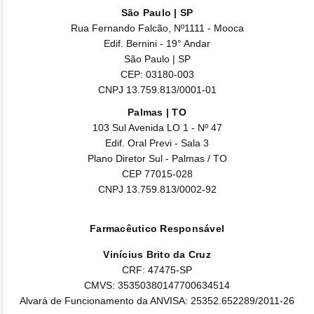
baixo número de plaquetas, que são as células que ajudam
São Paulo | SP
a coagular o sangue) (trombocitopenia);
Rua Fernando Falcão, Nº1111 - Mooca
reação alérgica causando inchaço da face, lábios, boca,
Edif. Bernini - 19° Andar
língua ou garganta (angioedema e edema alérgico).
São Paulo | SP
CEP: 03180-003
Reações adversas raras:
CNPJ 13.759.813/0001-01
amarelamento da pele e olhos (icterícia);
Palmas | TO
edema em uma área particular;
103 Sul Avenida LO 1 - Nº 47
exames de sangue com aumento de bilirrubina conjugada
Edif. Oral Previ - Sala 3
com ou sem aumento concomitante de ALT;
Plano Diretor Sul - Palmas / TO
sangramento intramuscular;
CEP 77015-028
formação de hematoma resultado de uma complicação de
CNPJ 13.759.813/0002-92
um procedimento cardíaco envolvendo a inserção de um
cateter para tratar estreitamento de artérias coronárias
(pseudoaneurisma);
Farmacêutico Responsável
diarreia, gases presos, cãibras estomacais, perda de peso
causada por fluxo biliar bloqueado (colestase), lado direito
Vinícius Brito da Cruz
do abdômen inchado ou sensível, inflamação do fígado,
CRF: 47475-SP
incluindo lesão do fígado (hepatite).
CMVS: 35350380147700634514
Alvará de Funcionamento da ANVISA: 25352.652289/2011-26
Desconhecida (a frequência não pode ser estimada pelos