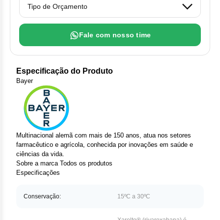
Clor
Das
Fale com nosso time
Def
Elt
Especificação do Produto
Bayer
Hem
Hidr
Ibru
Multinacional alemã com mais de 150 anos, atua nos setores
farmacêutico e agrícola, conhecida por inovações em saúde e
ciências da vida.
Let
Sobre a marca
Todos os produtos
Especificações
Mer
Conservação:
15ºC a 30ºC
Mes