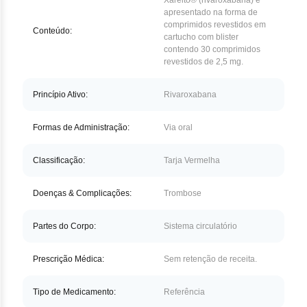
Xarelto® (rivaroxabana) é
Nilo
apresentado na forma de
comprimidos revestidos em
Conteúdo:
Pegf
cartucho com blister
contendo 30 comprimidos
revestidos de 2,5 mg.
Ruxo
Tio
Princípio Ativo:
Rivaroxabana
Ven
Formas de Administração:
Via oral
Zan
Classificação:
Tarja Vermelha
Doenças & Complicações:
Trombose
Partes do Corpo:
Sistema circulatório
Prescrição Médica:
Sem retenção de receita.
Tipo de Medicamento:
Referência