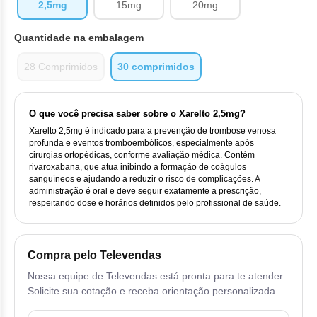
Vis
Linfom
Vitami
2,5mg
15mg
20mg
Cab
Dur
Ful
Clo
Fib
Bli
Bre
Sup
Quantidade na embalagem
Dar
Neurof
Esi
Letr
Lev
Bor
28 Comprimidos
30 comprimidos
Rit
Vit
Enz
Sul
Gefi
Palb
Oct
Car
Sul
Flu
Iri
O que você precisa saber sobre o Xarelto 2,5mg?
Per
Cic
Sul
Xarelto 2,5mg é indicado para a prevenção de trombose venosa
Ola
Lorl
profunda e eventos tromboembólicos, especialmente após
Suc
cirurgias ortopédicas, conforme avaliação médica. Contém
Cit
Sulf
rivaroxabana, que atua inibindo a formação de coágulos
Mes
Tra
sanguíneos e ajudando a reduzir o risco de complicações. A
Cit
administração é oral e deve seguir exatamente a prescrição,
Pem
respeitando dose e horários definidos pelo profissional de saúde.
Tra
Clo
Ram
Clor
Compra pelo Televendas
Sot
Nossa equipe de Televendas está pronta para te atender.
Clor
Solicite sua cotação e receba orientação personalizada.
Tart