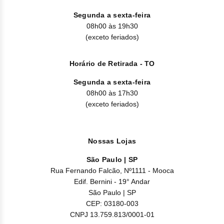
Clor
Segunda a sexta-feira
Dasa
08h00 às 19h30
(exceto feriados)
Defe
Horário de Retirada - TO
Elt
Segunda a sexta-feira
Hemi
08h00 às 17h30
(exceto feriados)
Hidr
Ibru
Nossas Lojas
Lete
São Paulo | SP
Rua Fernando Falcão, Nº1111 - Mooca
Mer
Edif. Bernini - 19° Andar
São Paulo | SP
Mesi
CEP: 03180-003
CNPJ 13.759.813/0001-01