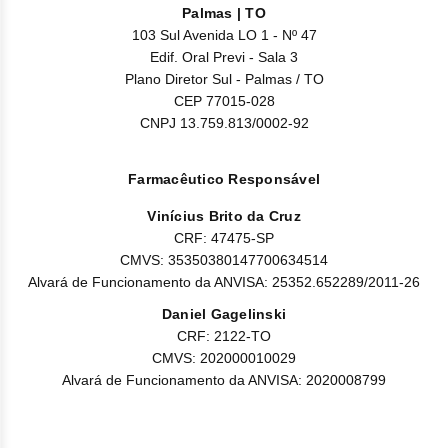
Nilo
Palmas | TO
103 Sul Avenida LO 1 - Nº 47
Pegf
Edif. Oral Previ - Sala 3
Plano Diretor Sul - Palmas / TO
Ruxo
CEP 77015-028
CNPJ 13.759.813/0002-92
Tio
Farmacêutico Responsável
Ven
Vinícius Brito da Cruz
Zanu
CRF: 47475-SP
CMVS: 35350380147700634514
Alvará de Funcionamento da ANVISA: 25352.652289/2011-26
Daniel Gagelinski
CRF: 2122-TO
CMVS: 202000010029
Alvará de Funcionamento da ANVISA: 2020008799