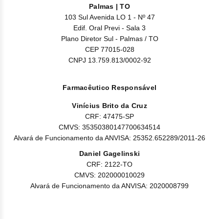
Nilo
Palmas | TO
103 Sul Avenida LO 1 - Nº 47
Pegf
Edif. Oral Previ - Sala 3
Plano Diretor Sul - Palmas / TO
Ruxo
CEP 77015-028
CNPJ 13.759.813/0002-92
Tio
Farmacêutico Responsável
Ven
Vinícius Brito da Cruz
Zanu
CRF: 47475-SP
CMVS: 35350380147700634514
Alvará de Funcionamento da ANVISA: 25352.652289/2011-26
Daniel Gagelinski
CRF: 2122-TO
CMVS: 202000010029
Alvará de Funcionamento da ANVISA: 2020008799