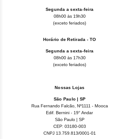
Clor
Segunda a sexta-feira
Dasa
08h00 às 19h30
(exceto feriados)
Defe
Horário de Retirada - TO
Elt
Segunda a sexta-feira
Hemi
08h00 às 17h30
(exceto feriados)
Hidr
Ibru
Nossas Lojas
Lete
São Paulo | SP
Rua Fernando Falcão, Nº1111 - Mooca
Mer
Edif. Bernini - 19° Andar
São Paulo | SP
Mesi
CEP: 03180-003
CNPJ 13.759.813/0001-01