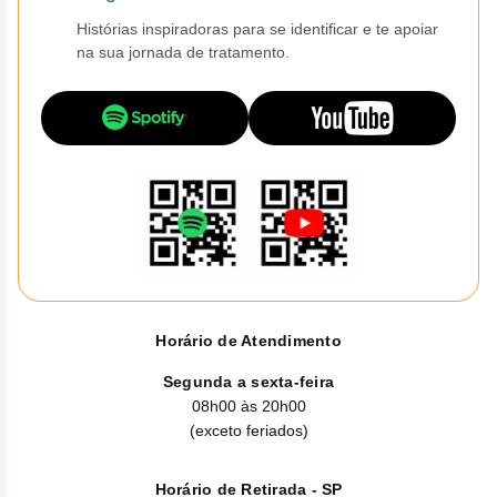
Vis
Linfom
Vitami
Caba
Dur
Fulv
Histórias inspiradoras para se identificar e te apoiar
Clor
Fib
Bli
na sua jornada de tratamento.
Bre
Sup
Dar
Neurof
Esil
Letr
Lev
Bor
Rit
Vit
Enz
Sulf
Gefi
Palb
Octr
Carf
Sulf
Flu
Irin
Per
Cicl
Sulf
Ola
Lorl
Succ
Cita
Sulf
Mesi
Tra
Citr
Pem
Tra
Horário de Atendimento
Clo
Ram
Segunda a sexta-feira
Clor
08h00 às 20h00
Soto
(exceto feriados)
Clor
Tart
Horário de Retirada - SP