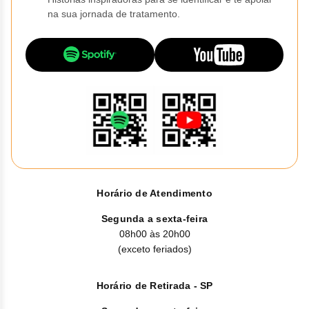
Clor
na sua jornada de tratamento.
Dasa
Defe
Elt
Hemi
Hidr
Ibru
Horário de Atendimento
Lete
Segunda a sexta-feira
08h00 às 20h00
(exceto feriados)
Mer
Mesi
Horário de Retirada - SP