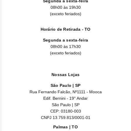
Segunda a sexta-feira
Nilo
08h00 às 19h30
(exceto feriados)
Pegf
Ruxo
Horário de Retirada - TO
Segunda a sexta-feira
Tio
08h00 às 17h30
(exceto feriados)
Ven
Zanu
Nossas Lojas
São Paulo | SP
Rua Fernando Falcão, Nº1111 - Mooca
Edif. Bernini - 19° Andar
São Paulo | SP
CEP: 03180-003
CNPJ 13.759.813/0001-01
Palmas | TO