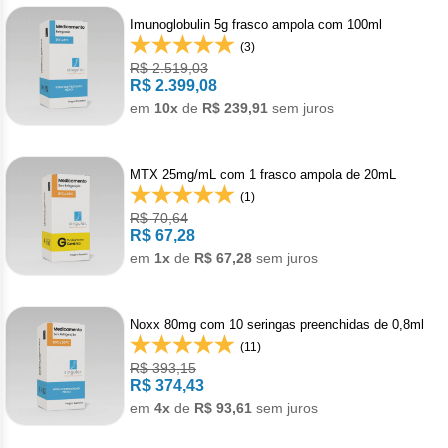
Nilo
Imunoglobulin 5g frasco ampola com 100ml
(3)
Pegf
R$ 2.519,03
R$ 2.399,08
Ruxo
em
10x
de
R$ 239,91
sem juros
Tio
MTX 25mg/mL com 1 frasco ampola de 20mL
Ven
(1)
R$ 70,64
Zanu
R$ 67,28
em
1x
de
R$ 67,28
sem juros
Noxx 80mg com 10 seringas preenchidas de 0,8ml
(11)
R$ 393,15
R$ 374,43
em
4x
de
R$ 93,61
sem juros