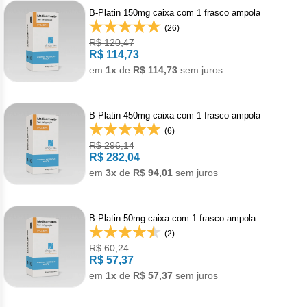
Pan
Met
Gon
B-Platin 150mg caixa com 1 frasco ampola
Den
Acet
Bot
Cân
Reumatologia
Bev
Doe
Câncer
Hepato
Levo
(26)
Reg
Toc
Men
R$ 120,47
Alpe
Derm
Cân
Carb
Gast
R$ 114,73
Veterinario
Mala
Anti
Câncer
Imunol
Pro
em
1x
de
R$ 114,73
sem juros
Anas
Der
Leu
Mel
Hepa
Bini
Imu
Câncer
Infecto
Urof
Bica
Pso
Lin
Tosi
B-Platin 450mg caixa com 1 frasco ampola
Dac
Acet
Anti
Câncer
Neurol
(6)
Capi
Rej
R$ 296,14
Dime
R$ 282,04
Acet
Anti
Cap
Doe
Câncer
Oftalm
Citr
em
3x
de
R$ 94,01
sem juros
Ipi
Acet
Infe
Cisp
Enx
Alfa
Anti
Clor
Cânce
Ortope
Mesi
B-Platin 50mg caixa com 1 frasco ampola
Acet
Clor
Escl
Male
Deg
Dito
(2)
Pam
Artr
Câncer
Pneumo
Niv
R$ 60,24
Acet
Clor
R$ 57,37
Mesi
Doc
Acet
Asm
Leuce
Psiquia
em
1x
de
R$ 57,37
sem juros
Pem
Apa
Criz
Van
Exe
Axit
Asm
Acal
Esqu