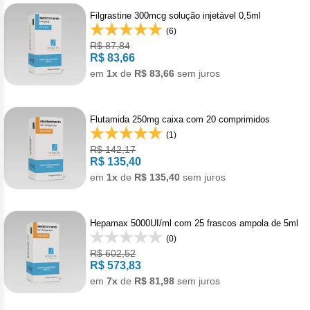
Clor
Filgrastine 300mcg solução injetável 0,5ml
(6)
Dasa
R$ 87,84
R$ 83,66
Defe
em
1x
de
R$ 83,66
sem juros
Elt
Flutamida 250mg caixa com 20 comprimidos
Hemi
(1)
R$ 142,17
Hidr
R$ 135,40
em
1x
de
R$ 135,40
sem juros
Ibru
Lete
Hepamax 5000UI/ml com 25 frascos ampola de 5ml
(0)
Mer
R$ 602,52
R$ 573,83
em
7x
de
R$ 81,98
sem juros
Mesi