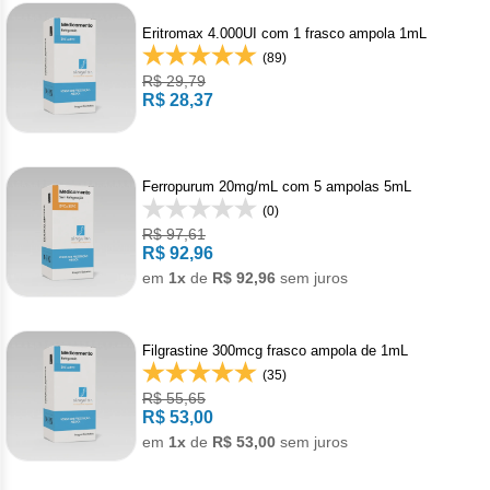
Vis
Linfom
Vitami
Caba
Dur
Fulv
Eritromax 4.000UI com 1 frasco ampola 1mL
Clor
Fib
Bli
Bre
Sup
(89)
Dar
Neurof
Esil
Letr
R$ 29,79
Lev
Bor
R$ 28,37
Rit
Vit
Enz
Sulf
Gefi
Palb
Octr
Carf
Sulf
Flu
Irin
Per
Ferropurum 20mg/mL com 5 ampolas 5mL
Cicl
Sulf
Ola
(0)
Lorl
Succ
R$ 97,61
Cita
R$ 92,96
Sulf
Mesi
Tra
em
1x
de
R$ 92,96
sem juros
Citr
Pem
Tra
Clo
Filgrastine 300mcg frasco ampola de 1mL
Ram
(35)
Clor
R$ 55,65
Soto
R$ 53,00
em
1x
de
R$ 53,00
sem juros
Clor
Tart