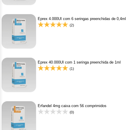
Nilo
Pegf
Eprex 4.000UI com 6 seringas preenchidas de 0,4ml
(2)
Ruxo
Tio
Ven
Eprex 40.000UI com 1 seringa preenchida de 1ml
Zanu
(1)
Erfandel 4mg caixa com 56 comprimidos
(0)