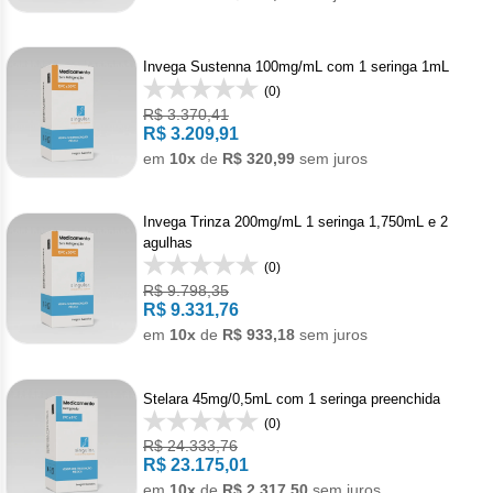
Vis
Linfom
Vitami
Caba
Dur
Fulv
Clor
Fib
Bli
Bre
Sup
Dar
Neurof
Invega Sustenna 100mg/mL com 1 seringa 1mL
Esil
Letr
Lev
(0)
Bor
Rit
Vit
Enz
Sulf
R$ 3.370,41
Gefi
Palb
R$ 3.209,91
Octr
Carf
Sulf
em
10x
de
R$ 320,99
sem juros
Flu
Irin
Per
Cicl
Sulf
Ola
Lorl
Invega Trinza 200mg/mL 1 seringa 1,750mL e 2
Succ
agulhas
Cita
Sulf
Mesi
(0)
Tra
R$ 9.798,35
Citr
R$ 9.331,76
Pem
Tra
em
10x
de
R$ 933,18
sem juros
Clo
Ram
Clor
Stelara 45mg/0,5mL com 1 seringa preenchida
Soto
(0)
Clor
R$ 24.333,76
Tart
R$ 23.175,01
em
10x
de
R$ 2.317,50
sem juros