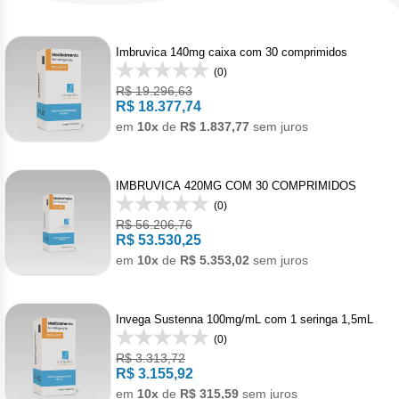
Pan
Met
Gon
Den
Acet
Bot
Cân
Reumatologia
Bev
Doe
Câncer
Hepato
Levo
Reg
Toc
Men
Imbruvica 140mg caixa com 30 comprimidos
Alpe
Derm
Cân
Carb
Gast
Veterinario
(0)
Mala
Anti
Câncer
Imunol
Pro
R$ 19.296,63
Anas
Der
Leu
R$ 18.377,74
Mel
Hepa
Bini
Imu
Câncer
Infecto
em
10x
de
R$ 1.837,77
sem juros
Urof
Bica
Pso
Lin
Tosi
Dac
Acet
Anti
Câncer
Neurol
Capi
Rej
IMBRUVICA 420MG COM 30 COMPRIMIDOS
Dime
(0)
Acet
Anti
Cap
Doe
Câncer
Oftalm
Citr
R$ 56.206,76
R$ 53.530,25
Ipi
Acet
Infe
Cisp
Enx
Alfa
Anti
em
10x
de
R$ 5.353,02
sem juros
Clor
Cânce
Ortope
Mesi
Acet
Clor
Escl
Male
Deg
Dito
Pam
Artr
Câncer
Pneumo
Invega Sustenna 100mg/mL com 1 seringa 1,5mL
Niv
Acet
Clor
Mesi
(0)
Doc
Acet
Asm
Leuce
Psiquia
R$ 3.313,72
Pem
Apa
R$ 3.155,92
Criz
Van
Exe
Axit
Asm
em
10x
de
R$ 315,59
sem juros
Acal
Esqu