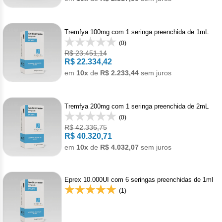
Clor
Dasa
Tremfya 100mg com 1 seringa preenchida de 1mL
(0)
Defe
R$ 23.451,14
R$ 22.334,42
Elt
em
10x
de
R$ 2.233,44
sem juros
Hemi
Tremfya 200mg com 1 seringa preenchida de 2mL
Hidr
(0)
R$ 42.336,75
Ibru
R$ 40.320,71
em
10x
de
R$ 4.032,07
sem juros
Lete
Mer
Eprex 10.000UI com 6 seringas preenchidas de 1ml
(1)
Mesi