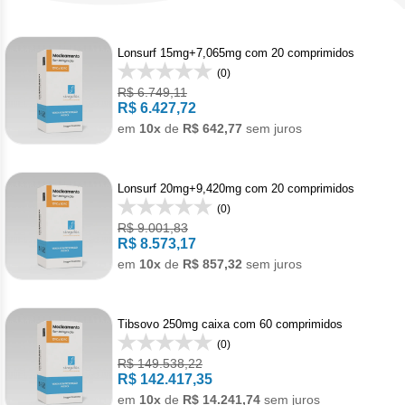
Pan
Met
Gon
Den
Acet
Bot
Cân
Reumatologia
Bev
Doe
Câncer
Hepato
Levo
Reg
Toc
Men
Lonsurf 15mg+7,065mg com 20 comprimidos
Alpe
Derm
Cân
Carb
Gast
Veterinario
(0)
Mala
Anti
Câncer
Imunol
Pro
R$ 6.749,11
Anas
Der
Leu
R$ 6.427,72
Mel
Hepa
Bini
Imu
Câncer
Infecto
em
10x
de
R$ 642,77
sem juros
Urof
Bica
Pso
Lin
Tosi
Dac
Acet
Anti
Câncer
Neurol
Capi
Rej
Lonsurf 20mg+9,420mg com 20 comprimidos
Dime
(0)
Acet
Anti
Cap
Doe
Câncer
Oftalm
Citr
R$ 9.001,83
R$ 8.573,17
Ipi
Acet
Infe
Cisp
Enx
Alfa
Anti
em
10x
de
R$ 857,32
sem juros
Clor
Cânce
Ortope
Mesi
Acet
Clor
Escl
Male
Deg
Dito
Pam
Artr
Câncer
Pneumo
Tibsovo 250mg caixa com 60 comprimidos
Niv
Acet
Clor
Mesi
(0)
Doc
Acet
Asm
Leuce
Psiquia
R$ 149.538,22
Pem
Apa
R$ 142.417,35
Criz
Van
Exe
Axit
Asm
em
10x
de
R$ 14.241,74
sem juros
Acal
Esqu