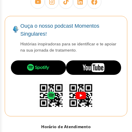
Clor
Dasa
Ouça o nosso podcast Momentos
Defe
Singulares!
Elt
Histórias inspiradoras para se identificar e te apoiar
na sua jornada de tratamento.
Hemi
Hidr
Ibru
Lete
Mer
Mesi
Horário de Atendimento