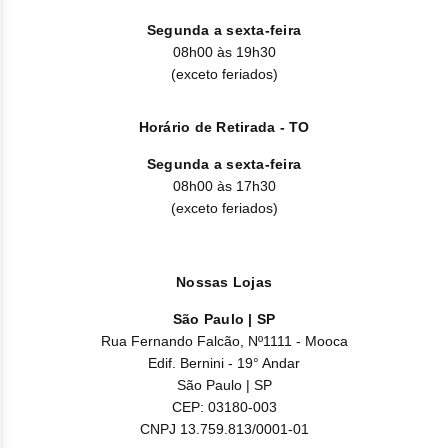
Clor
Segunda a sexta-feira
Dasa
08h00 às 19h30
(exceto feriados)
Defe
Horário de Retirada - TO
Elt
Segunda a sexta-feira
Hemi
08h00 às 17h30
(exceto feriados)
Hidr
Ibru
Nossas Lojas
Lete
São Paulo | SP
Rua Fernando Falcão, Nº1111 - Mooca
Mer
Edif. Bernini - 19° Andar
São Paulo | SP
Mesi
CEP: 03180-003
CNPJ 13.759.813/0001-01