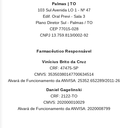
Nilo
Palmas | TO
103 Sul Avenida LO 1 - Nº 47
Pegf
Edif. Oral Previ - Sala 3
Plano Diretor Sul - Palmas / TO
Ruxo
CEP 77015-028
CNPJ 13.759.813/0002-92
Tio
Farmacêutico Responsável
Ven
Vinícius Brito da Cruz
Zanu
CRF: 47475-SP
CMVS: 35350380147700634514
Alvará de Funcionamento da ANVISA: 25352.652289/2011-26
Daniel Gagelinski
CRF: 2122-TO
CMVS: 202000010029
Alvará de Funcionamento da ANVISA: 2020008799