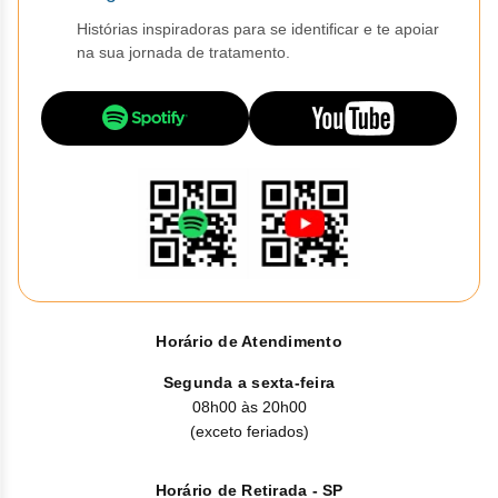
Vis
Linfom
Vitami
Caba
Dur
Fulv
Histórias inspiradoras para se identificar e te apoiar
Clor
Fib
Bli
na sua jornada de tratamento.
Bre
Sup
Dar
Neurof
Esil
Letr
Lev
Bor
Rit
Vit
Enz
Sulf
Gefi
Palb
Octr
Carf
Sulf
Flu
Irin
Per
Cicl
Sulf
Ola
Lorl
Succ
Cita
Sulf
Mesi
Tra
Citr
Pem
Tra
Horário de Atendimento
Clo
Ram
Segunda a sexta-feira
Clor
08h00 às 20h00
Soto
(exceto feriados)
Clor
Tart
Horário de Retirada - SP