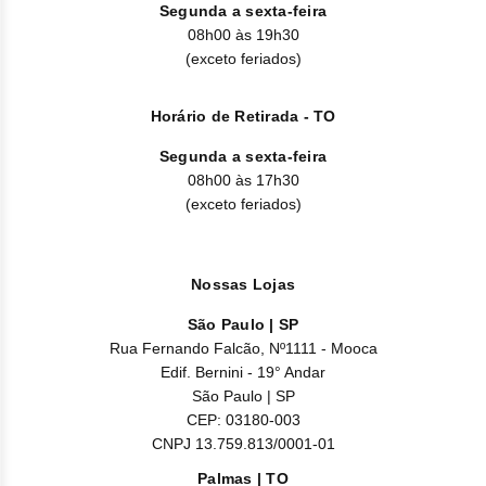
Clor
Segunda a sexta-feira
08h00 às 19h30
Dasa
(exceto feriados)
Defe
Horário de Retirada - TO
Elt
Segunda a sexta-feira
08h00 às 17h30
Hemi
(exceto feriados)
Hidr
Nossas Lojas
Ibru
São Paulo | SP
Lete
Rua Fernando Falcão, Nº1111 - Mooca
Edif. Bernini - 19° Andar
Mer
São Paulo | SP
CEP: 03180-003
Mesi
CNPJ 13.759.813/0001-01
Palmas | TO