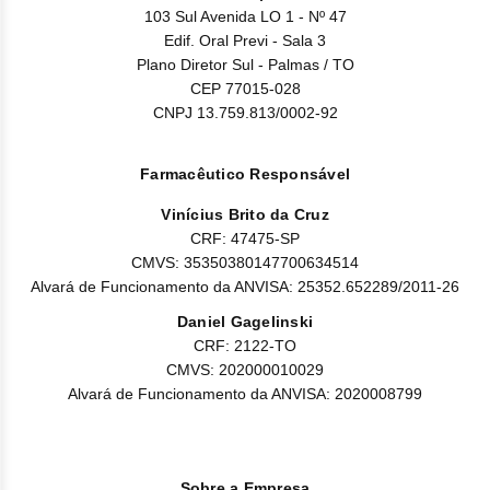
Nilo
103 Sul Avenida LO 1 - Nº 47
Edif. Oral Previ - Sala 3
Pegf
Plano Diretor Sul - Palmas / TO
CEP 77015-028
Ruxo
CNPJ 13.759.813/0002-92
Tio
Farmacêutico Responsável
Ven
Vinícius Brito da Cruz
CRF: 47475-SP
Zanu
CMVS: 35350380147700634514
Alvará de Funcionamento da ANVISA: 25352.652289/2011-26
Daniel Gagelinski
CRF: 2122-TO
CMVS: 202000010029
Alvará de Funcionamento da ANVISA: 2020008799
Sobre a Empresa