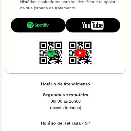
Vis
Linfom
Vitami
Histórias inspiradoras para se identificar e te apoiar
Caba
Dur
Fulv
na sua jornada de tratamento.
Clor
Fib
Bli
Bre
Sup
Dar
Neurof
Esil
Letr
Lev
Bor
Rit
Vit
Enz
Sulf
Gefi
Palb
Octr
Carf
Sulf
Flu
Irin
Per
Cicl
Sulf
Ola
Lorl
Succ
Cita
Sulf
Mesi
Tra
Citr
Pem
Horário de Atendimento
Tra
Clo
Segunda a sexta-feira
Ram
08h00 às 20h00
Clor
(exceto feriados)
Soto
Clor
Horário de Retirada - SP
Tart