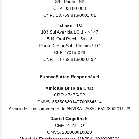
São Paulo | SP
CEP: 03180-003
CNPJ 13.759.813/0001-01
Palmas | TO
103 Sul Avenida LO 1 - Nº 47
Edif. Oral Previ - Sala 3
Plano Diretor Sul - Palmas / TO
CEP 77015-028
CNPJ 13.759.813/0002-92
Farmacêutico Responsável
Vinícius Brito da Cruz
CRF: 47475-SP
CMVS: 35350380147700634514
Alvará de Funcionamento da ANVISA: 25352.652289/2011-26
Daniel Gagelinski
CRF: 2122-TO
CMVS: 202000010029
Alvará de Funcionamento da ANVISA: 2020008799