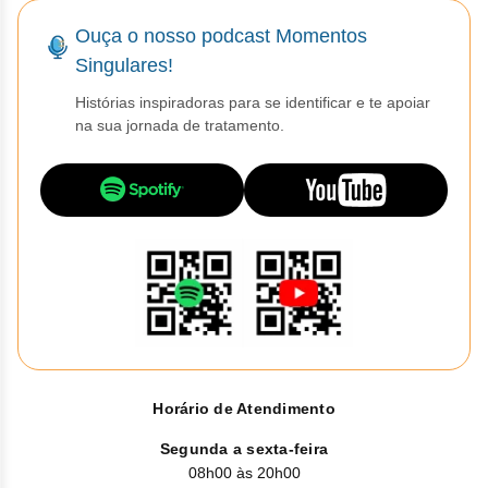
Clor
Ouça o nosso podcast Momentos
Dasa
Singulares!
Defe
Histórias inspiradoras para se identificar e te apoiar
na sua jornada de tratamento.
Elt
Hemi
Hidr
Ibru
Lete
Mer
Horário de Atendimento
Mesi
Segunda a sexta-feira
08h00 às 20h00