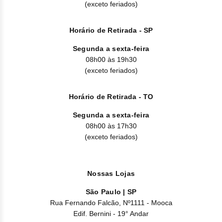
Nilo
(exceto feriados)
Pegf
Horário de Retirada - SP
Ruxo
Segunda a sexta-feira
08h00 às 19h30
Tio
(exceto feriados)
Ven
Horário de Retirada - TO
Zanu
Segunda a sexta-feira
08h00 às 17h30
(exceto feriados)
Nossas Lojas
São Paulo | SP
Rua Fernando Falcão, Nº1111 - Mooca
Edif. Bernini - 19° Andar