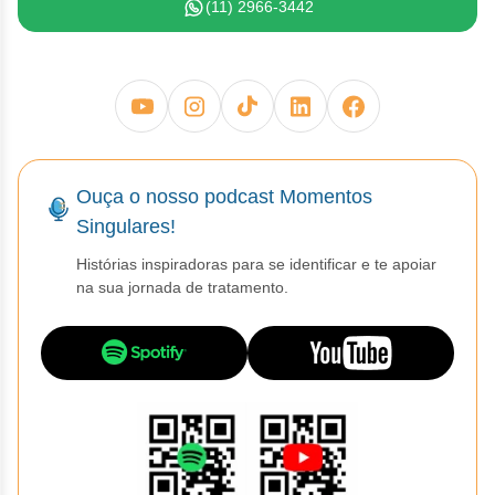
Clor
(11) 2966-3442
Dasa
Defe
Elt
Ouça o nosso podcast Momentos
Hemi
Singulares!
Hidr
Histórias inspiradoras para se identificar e te apoiar
na sua jornada de tratamento.
Ibru
Lete
Mer
Mesi