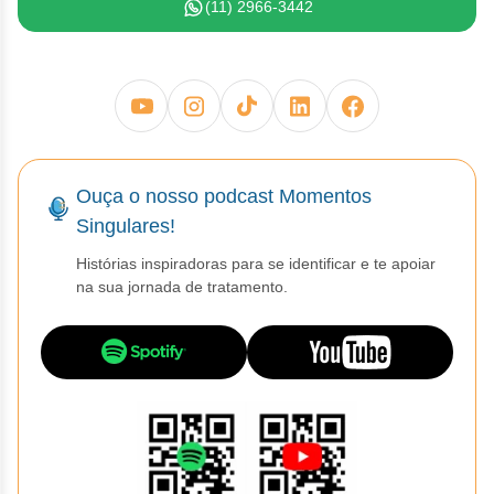
Clor
(11) 2966-3442
Dasa
Defe
Elt
Ouça o nosso podcast Momentos
Hemi
Singulares!
Hidr
Histórias inspiradoras para se identificar e te apoiar
na sua jornada de tratamento.
Ibru
Lete
Mer
Mesi