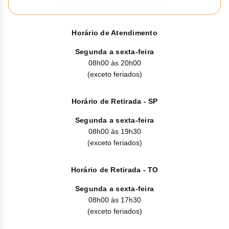
Clor
Dasa
Horário de Atendimento
Defe
Segunda a sexta-feira
08h00 às 20h00
Elt
(exceto feriados)
Hemi
Horário de Retirada - SP
Hidr
Segunda a sexta-feira
08h00 às 19h30
Ibru
(exceto feriados)
Lete
Horário de Retirada - TO
Mer
Segunda a sexta-feira
08h00 às 17h30
Mesi
(exceto feriados)