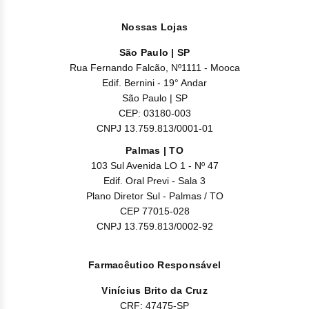
Nilo
Nossas Lojas
Pegf
São Paulo | SP
Ruxo
Rua Fernando Falcão, Nº1111 - Mooca
Edif. Bernini - 19° Andar
Tio
São Paulo | SP
CEP: 03180-003
Ven
CNPJ 13.759.813/0001-01
Palmas | TO
Zanu
103 Sul Avenida LO 1 - Nº 47
Edif. Oral Previ - Sala 3
Plano Diretor Sul - Palmas / TO
CEP 77015-028
CNPJ 13.759.813/0002-92
Farmacêutico Responsável
Vinícius Brito da Cruz
CRF: 47475-SP