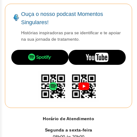
Vis
Linfom
Vitami
Caba
Dur
Fulv
Clor
Fib
Bli
Ouça o nosso podcast Momentos
Bre
Sup
Dar
Neurof
Esil
Letr
Singulares!
Lev
Bor
Rit
Vit
Enz
Sulf
Gefi
Histórias inspiradoras para se identificar e te apoiar
Palb
Octr
na sua jornada de tratamento.
Carf
Sulf
Flu
Irin
Per
Cicl
Sulf
Ola
Lorl
Succ
Cita
Sulf
Mesi
Tra
Citr
Pem
Tra
Clo
Ram
Clor
Soto
Horário de Atendimento
Clor
Tart
Segunda a sexta-feira
08h00 às 20h00