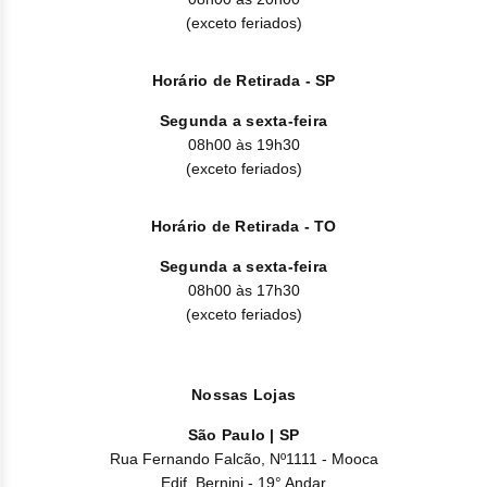
Clor
(exceto feriados)
Dasa
Horário de Retirada - SP
Defe
Segunda a sexta-feira
08h00 às 19h30
Elt
(exceto feriados)
Hemi
Horário de Retirada - TO
Hidr
Segunda a sexta-feira
08h00 às 17h30
Ibru
(exceto feriados)
Lete
Mer
Nossas Lojas
São Paulo | SP
Mesi
Rua Fernando Falcão, Nº1111 - Mooca
Edif. Bernini - 19° Andar