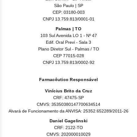
Nilo
São Paulo | SP
CEP: 03180-003
Pegf
CNPJ 13.759.813/0001-01
Ruxo
Palmas | TO
103 Sul Avenida LO 1 - Nº 47
Edif. Oral Previ - Sala 3
Tio
Plano Diretor Sul - Palmas / TO
CEP 77015-028
Ven
CNPJ 13.759.813/0002-92
Zanu
Farmacêutico Responsável
Vinícius Brito da Cruz
CRF: 47475-SP
CMVS: 35350380147700634514
Alvará de Funcionamento da ANVISA: 25352.652289/2011-26
Daniel Gagelinski
CRF: 2122-TO
CMVS: 202000010029