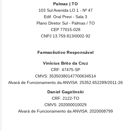
Nilo
Palmas | TO
103 Sul Avenida LO 1 - Nº 47
Pegf
Edif. Oral Previ - Sala 3
Plano Diretor Sul - Palmas / TO
Ruxo
CEP 77015-028
CNPJ 13.759.813/0002-92
Tio
Farmacêutico Responsável
Ven
Vinícius Brito da Cruz
Zanu
CRF: 47475-SP
CMVS: 35350380147700634514
Alvará de Funcionamento da ANVISA: 25352.652289/2011-26
Daniel Gagelinski
CRF: 2122-TO
CMVS: 202000010029
Alvará de Funcionamento da ANVISA: 2020008799