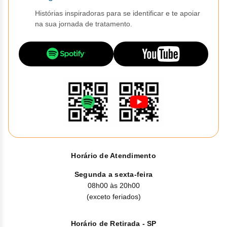
Vis
Linfom
Vitami
Caba
Dur
Fulv
Histórias inspiradoras para se identificar e te apoiar
Clor
Fib
Bli
na sua jornada de tratamento.
Bre
Sup
Dar
Neurof
Esil
Letr
Lev
Bor
Rit
Vit
Enz
Sulf
Gefi
Palb
Octr
Carf
Sulf
Flu
Irin
Per
Cicl
Sulf
Ola
Lorl
Succ
Cita
Sulf
Mesi
Tra
Citr
Pem
Tra
Horário de Atendimento
Clo
Ram
Segunda a sexta-feira
Clor
08h00 às 20h00
Soto
(exceto feriados)
Clor
Tart
Horário de Retirada - SP