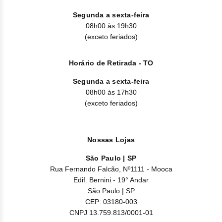
Clor
Segunda a sexta-feira
Dasa
08h00 às 19h30
(exceto feriados)
Defe
Horário de Retirada - TO
Elt
Segunda a sexta-feira
Hemi
08h00 às 17h30
(exceto feriados)
Hidr
Ibru
Nossas Lojas
Lete
São Paulo | SP
Rua Fernando Falcão, Nº1111 - Mooca
Mer
Edif. Bernini - 19° Andar
São Paulo | SP
Mesi
CEP: 03180-003
CNPJ 13.759.813/0001-01