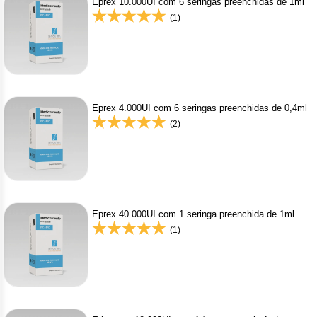
Nilo
Eprex 10.000UI com 6 seringas preenchidas de 1ml
(1)
Pegf
Ruxo
Tio
Eprex 4.000UI com 6 seringas preenchidas de 0,4ml
(2)
Ven
Zanu
Eprex 40.000UI com 1 seringa preenchida de 1ml
(1)