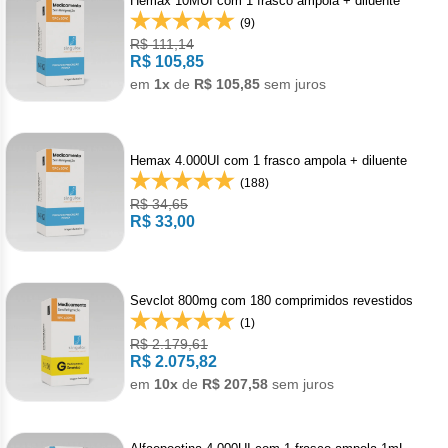
Hemax 10MUI com 1 frasco ampola + diluente
Vis
Linfom
Vitami
Caba
Dur
(9)
Fulv
Clor
Fib
R$ 111,14
Bli
Bre
Sup
Dar
Neurof
R$ 105,85
Esil
Letr
Lev
em
1x
de
R$ 105,85
sem juros
Bor
Rit
Vit
Enz
Sulf
Gefi
Palb
Octr
Carf
Sulf
Flu
Irin
Hemax 4.000UI com 1 frasco ampola + diluente
Per
Cicl
(188)
Sulf
Ola
Lorl
R$ 34,65
Succ
R$ 33,00
Cita
Sulf
Mesi
Tra
Citr
Pem
Tra
Sevclot 800mg com 180 comprimidos revestidos
Clo
(1)
Ram
R$ 2.179,61
Clor
R$ 2.075,82
Soto
em
10x
de
R$ 207,58
sem juros
Clor
Tart