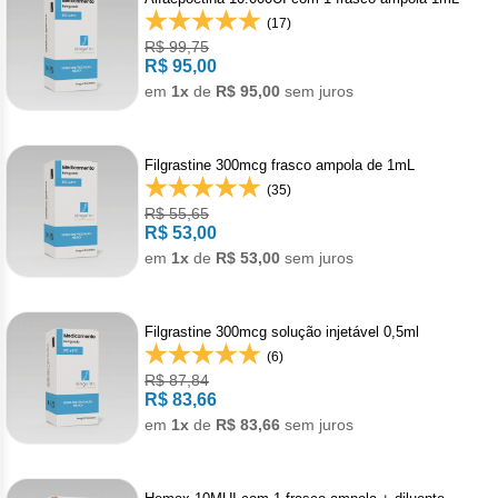
Pan
Met
Gon
(17)
Den
Acet
Bot
Cân
Reumatologia
Bev
Doe
Câncer
Hepato
Levo
R$ 99,75
Reg
Toc
Men
R$ 95,00
Alpe
Derm
Cân
Carb
Gast
Veterinario
em
1x
de
R$ 95,00
sem juros
Mala
Anti
Câncer
Imunol
Pro
Anas
Der
Leu
Mel
Hepa
Bini
Imu
Câncer
Infecto
Urof
Filgrastine 300mcg frasco ampola de 1mL
Bica
Pso
Lin
Tosi
(35)
Dac
Acet
Anti
Câncer
Neurol
R$ 55,65
Capi
Rej
R$ 53,00
Dime
em
1x
de
R$ 53,00
sem juros
Acet
Anti
Cap
Doe
Câncer
Oftalm
Citr
Ipi
Acet
Infe
Cisp
Enx
Alfa
Anti
Clor
Cânce
Ortope
Filgrastine 300mcg solução injetável 0,5ml
Mesi
(6)
Acet
Clor
Escl
Male
Deg
Dito
R$ 87,84
Pam
Artr
Câncer
Pneumo
R$ 83,66
Niv
Acet
Clor
Mesi
em
1x
de
R$ 83,66
sem juros
Doc
Acet
Asm
Leuce
Psiquia
Pem
Apa
Criz
Van
Exe
Axit
Asm
Acal
Esqu