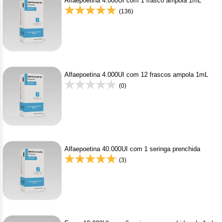
Clor
Alfaepoetina 4.000UI com 1 frasco ampola 1mL
(136)
Dasa
Defe
Elt
Alfaepoetina 4.000UI com 12 frascos ampola 1mL
(0)
Hemi
Hidr
Ibru
Alfaepoetina 40.000UI com 1 seringa prenchida
Lete
(3)
Mer
Mesi