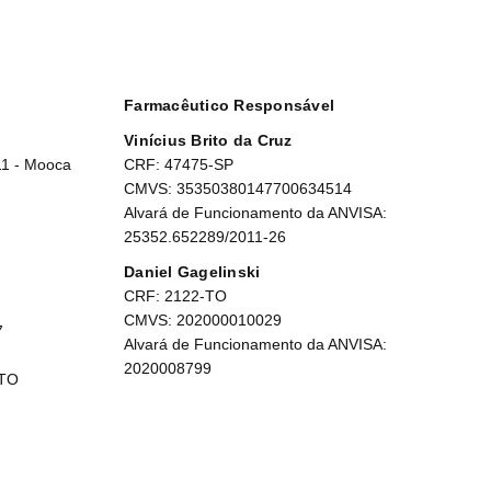
Farmacêutico Responsável
Vinícius Brito da Cruz
11 - Mooca
CRF: 47475-SP
CMVS: 35350380147700634514
Alvará de Funcionamento da ANVISA:
25352.652289/2011-26
Daniel Gagelinski
CRF: 2122-TO
CMVS: 202000010029
7
Alvará de Funcionamento da ANVISA:
2020008799
 TO