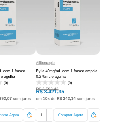
Aflibercepte
L com 1 frasco
Eylia 40mg/mL com 1 frasco ampola
e agulha
0,278mL e agulha
(0)
(0)
R$ 3.592,42
6
R$ 3.421,35
392,07
sem juros
em
10x
de
R$ 342,14
sem juros
−
prar Agora
Comprar Agora
+