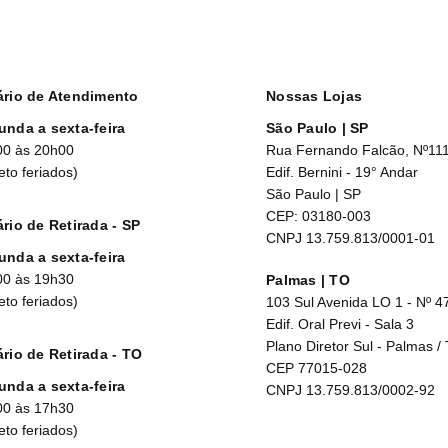
ário de Atendimento
Nossas Lojas
unda a sexta-feira
São Paulo | SP
00 às 20h00
Rua Fernando Falcão, Nº11
eto feriados)
Edif. Bernini - 19° Andar
São Paulo | SP
CEP: 03180-003
rio de Retirada - SP
CNPJ 13.759.813/0001-01
unda a sexta-feira
00 às 19h30
Palmas | TO
eto feriados)
103 Sul Avenida LO 1 - Nº 4
Edif. Oral Previ - Sala 3
Plano Diretor Sul - Palmas /
rio de Retirada - TO
CEP 77015-028
unda a sexta-feira
CNPJ 13.759.813/0002-92
00 às 17h30
eto feriados)