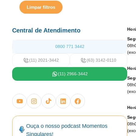
Limpar filtros
Hor
Central de Atendimento
Seg
08h
0800 771 3442
(exc
(11) 2021-3442
(63) 3142-0110
Horá
(11) 2966-3442
Seg
08h
(exc
Horá
Seg
08h
Ouça o nosso podcast Momentos
(exc
Singulares!