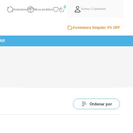
0
Entrar | Cadastrar
Assinatura
Meus pedidos
Assinatura Singular 3% OFF
AR
Ordenar por