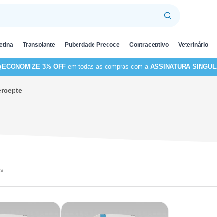
etina
Transplante
Puberdade Precoce
Contraceptivo
Veterinário
ECONOMIZE 3% OFF
em todas as compras com a
ASSINATURA SINGUL
ercepte
os