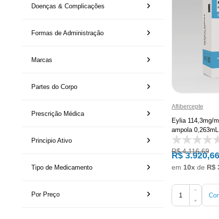
Doenças & Complicações
Formas de Administração
Marcas
Partes do Corpo
Aflibercepte
Prescrição Médica
Eylia 114,3mg/m
ampola 0,263mL 
Principio Ativo
R$ 4.116,69
R$ 3.920,6
em
10x
de
R$ 
Tipo de Medicamento
−
Por Preço
Com
+