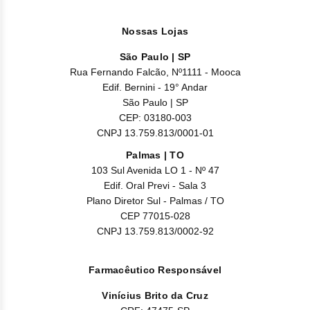
Nilo
Nossas Lojas
Pegf
São Paulo | SP
Ruxo
Rua Fernando Falcão, Nº1111 - Mooca
Edif. Bernini - 19° Andar
Tio
São Paulo | SP
CEP: 03180-003
Ven
CNPJ 13.759.813/0001-01
Palmas | TO
Zanu
103 Sul Avenida LO 1 - Nº 47
Edif. Oral Previ - Sala 3
Plano Diretor Sul - Palmas / TO
CEP 77015-028
CNPJ 13.759.813/0002-92
Farmacêutico Responsável
Vinícius Brito da Cruz