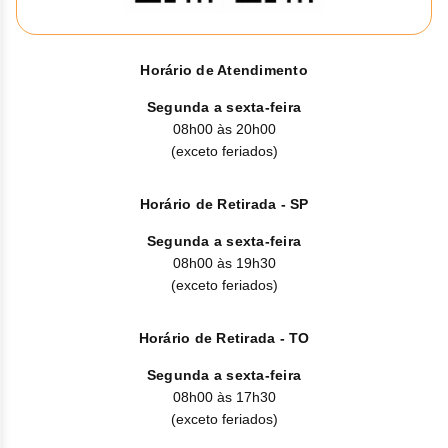
Clor
Dasa
Horário de Atendimento
Defe
Segunda a sexta-feira
08h00 às 20h00
Elt
(exceto feriados)
Hemi
Horário de Retirada - SP
Hidr
Segunda a sexta-feira
08h00 às 19h30
Ibru
(exceto feriados)
Lete
Horário de Retirada - TO
Mer
Segunda a sexta-feira
08h00 às 17h30
Mesi
(exceto feriados)