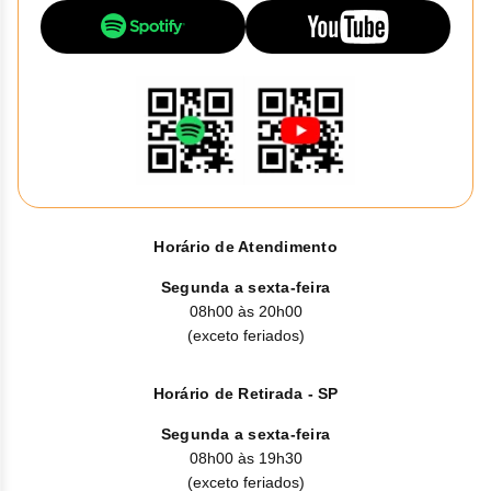
Clor
Dasa
Defe
Elt
Hemi
Horário de Atendimento
Hidr
Segunda a sexta-feira
Ibru
08h00 às 20h00
(exceto feriados)
Lete
Horário de Retirada - SP
Mer
Segunda a sexta-feira
Mesi
08h00 às 19h30
(exceto feriados)