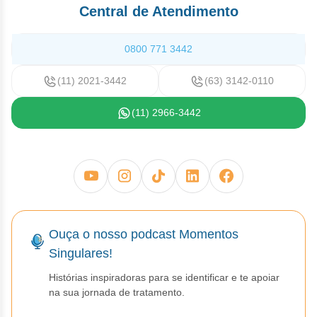
Vis
Linfom
Vitami
Caba
Central de Atendimento
Dur
Fulv
Clor
Fib
Bli
Bre
Sup
Dar
Neurof
Esil
0800 771 3442
Letr
Lev
Bor
Rit
Vit
Enz
Sulf
Gefi
(11) 2021-3442
(63) 3142-0110
Palb
Octr
Carf
Sulf
Flu
Irin
(11) 2966-3442
Per
Cicl
Sulf
Ola
Lorl
Succ
Cita
Sulf
Mesi
Tra
Citr
Pem
Tra
Clo
Ouça o nosso podcast Momentos
Ram
Singulares!
Clor
Soto
Histórias inspiradoras para se identificar e te apoiar
Clor
na sua jornada de tratamento.
Tart