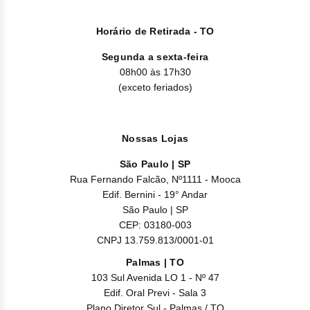
Nilo
Horário de Retirada - TO
Pegf
Segunda a sexta-feira
Ruxo
08h00 às 17h30
(exceto feriados)
Tio
Ven
Nossas Lojas
Zanu
São Paulo | SP
Rua Fernando Falcão, Nº1111 - Mooca
Edif. Bernini - 19° Andar
São Paulo | SP
CEP: 03180-003
CNPJ 13.759.813/0001-01
Palmas | TO
103 Sul Avenida LO 1 - Nº 47
Edif. Oral Previ - Sala 3
Plano Diretor Sul - Palmas / TO