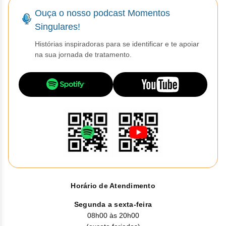
Vis
Linfom
Vitami
Caba
Dur
Ouça o nosso podcast Momentos
Fulv
Clor
Fib
Bli
Bre
Sup
Singulares!
Dar
Neurof
Esil
Letr
Lev
Histórias inspiradoras para se identificar e te apoiar
Bor
Rit
Vit
Enz
Sulf
Gefi
na sua jornada de tratamento.
Palb
Octr
Carf
Sulf
Flu
Irin
Per
Cicl
Sulf
Ola
Lorl
Succ
Cita
Sulf
Mesi
Tra
Citr
Pem
Tra
Clo
Ram
Clor
Horário de Atendimento
Soto
Clor
Segunda a sexta-feira
Tart
08h00 às 20h00