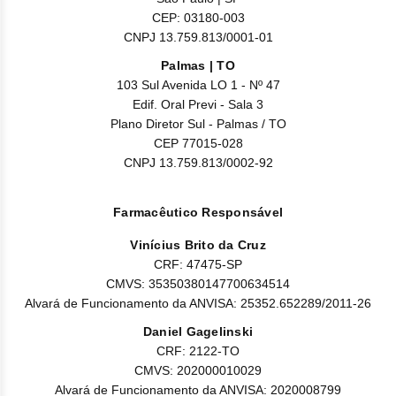
Nilo
CEP: 03180-003
CNPJ 13.759.813/0001-01
Pegf
Palmas | TO
Ruxo
103 Sul Avenida LO 1 - Nº 47
Edif. Oral Previ - Sala 3
Tio
Plano Diretor Sul - Palmas / TO
CEP 77015-028
Ven
CNPJ 13.759.813/0002-92
Zanu
Farmacêutico Responsável
Vinícius Brito da Cruz
CRF: 47475-SP
CMVS: 35350380147700634514
Alvará de Funcionamento da ANVISA: 25352.652289/2011-26
Daniel Gagelinski
CRF: 2122-TO
CMVS: 202000010029
Alvará de Funcionamento da ANVISA: 2020008799