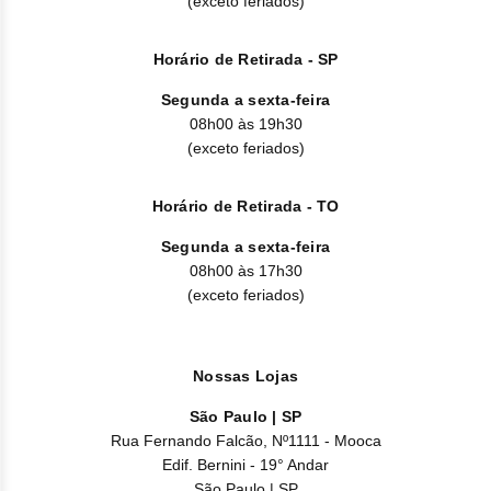
(exceto feriados)
Clor
Dasa
Horário de Retirada - SP
Segunda a sexta-feira
Defe
08h00 às 19h30
(exceto feriados)
Elt
Hemi
Horário de Retirada - TO
Segunda a sexta-feira
Hidr
08h00 às 17h30
(exceto feriados)
Ibru
Lete
Nossas Lojas
Mer
São Paulo | SP
Rua Fernando Falcão, Nº1111 - Mooca
Mesi
Edif. Bernini - 19° Andar
São Paulo | SP