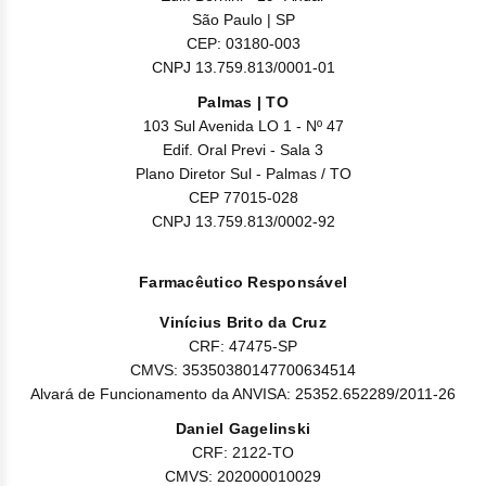
Nilo
São Paulo | SP
CEP: 03180-003
Pegf
CNPJ 13.759.813/0001-01
Ruxo
Palmas | TO
103 Sul Avenida LO 1 - Nº 47
Edif. Oral Previ - Sala 3
Tio
Plano Diretor Sul - Palmas / TO
CEP 77015-028
Ven
CNPJ 13.759.813/0002-92
Zanu
Farmacêutico Responsável
Vinícius Brito da Cruz
CRF: 47475-SP
CMVS: 35350380147700634514
Alvará de Funcionamento da ANVISA: 25352.652289/2011-26
Daniel Gagelinski
CRF: 2122-TO
CMVS: 202000010029