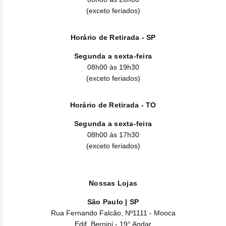
Clor
(exceto feriados)
Dasa
Horário de Retirada - SP
Defe
Segunda a sexta-feira
08h00 às 19h30
Elt
(exceto feriados)
Hemi
Horário de Retirada - TO
Hidr
Segunda a sexta-feira
08h00 às 17h30
Ibru
(exceto feriados)
Lete
Mer
Nossas Lojas
São Paulo | SP
Mesi
Rua Fernando Falcão, Nº1111 - Mooca
Edif. Bernini - 19° Andar