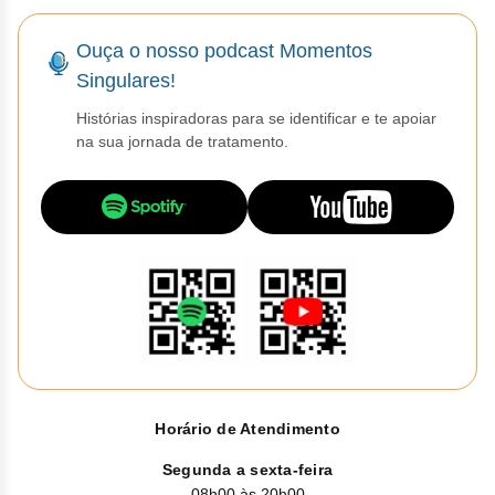
Vis
Linfom
Vitami
Caba
Dur
Fulv
Clor
Fib
Bli
Ouça o nosso podcast Momentos
Bre
Sup
Dar
Neurof
Esil
Letr
Singulares!
Lev
Bor
Rit
Vit
Enz
Sulf
Gefi
Histórias inspiradoras para se identificar e te apoiar
Palb
Octr
na sua jornada de tratamento.
Carf
Sulf
Flu
Irin
Per
Cicl
Sulf
Ola
Lorl
Succ
Cita
Sulf
Mesi
Tra
Citr
Pem
Tra
Clo
Ram
Clor
Soto
Horário de Atendimento
Clor
Tart
Segunda a sexta-feira
08h00 às 20h00