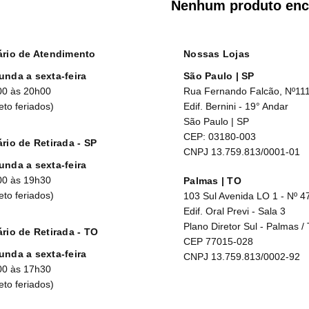
Nenhum produto enc
ário de Atendimento
Nossas Lojas
unda a sexta-feira
São Paulo | SP
00 às 20h00
Rua Fernando Falcão, Nº11
eto feriados)
Edif. Bernini - 19° Andar
São Paulo | SP
CEP: 03180-003
rio de Retirada - SP
CNPJ 13.759.813/0001-01
unda a sexta-feira
00 às 19h30
Palmas | TO
eto feriados)
103 Sul Avenida LO 1 - Nº 4
Edif. Oral Previ - Sala 3
Plano Diretor Sul - Palmas /
rio de Retirada - TO
CEP 77015-028
unda a sexta-feira
CNPJ 13.759.813/0002-92
00 às 17h30
eto feriados)