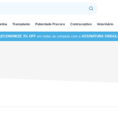
etina
Transplante
Puberdade Precoce
Contraceptivo
Veterinário
ECONOMIZE 3% OFF
em todas as compras com a
ASSINATURA SINGUL