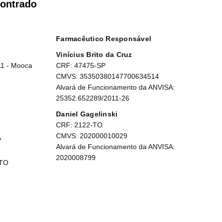
ontrado
Farmacêutico Responsável
Vinícius Brito da Cruz
11 - Mooca
CRF: 47475-SP
CMVS: 35350380147700634514
Alvará de Funcionamento da ANVISA:
25352.652289/2011-26
Daniel Gagelinski
CRF: 2122-TO
CMVS: 202000010029
7
Alvará de Funcionamento da ANVISA:
2020008799
 TO