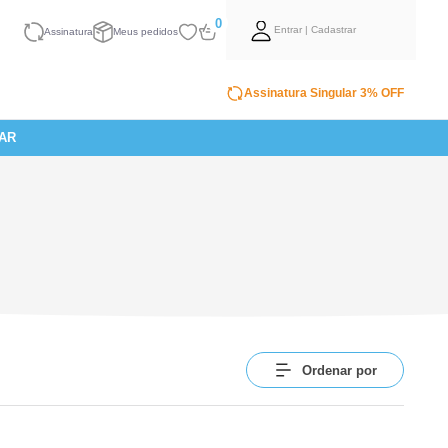
0
Entrar | Cadastrar
Assinatura
Meus pedidos
Assinatura Singular 3% OFF
AR
Ordenar por