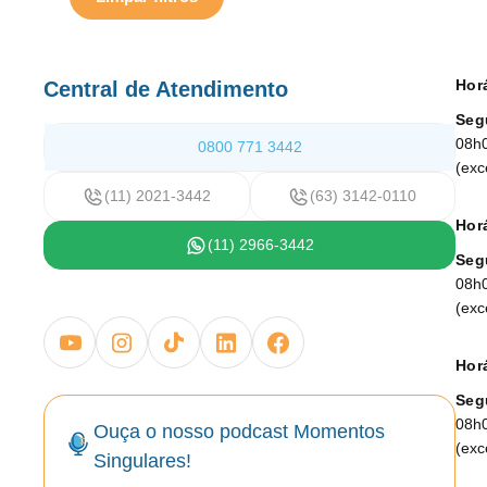
Hor
Central de Atendimento
Seg
08h
0800 771 3442
(exc
(11) 2021-3442
(63) 3142-0110
Horá
(11) 2966-3442
Seg
08h
(exc
Horá
Seg
08h
Ouça o nosso podcast Momentos
(exc
Singulares!