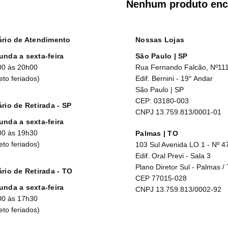
Nenhum produto enc
ário de Atendimento
Nossas Lojas
unda a sexta-feira
São Paulo | SP
00 às 20h00
Rua Fernando Falcão, Nº11
eto feriados)
Edif. Bernini - 19° Andar
São Paulo | SP
CEP: 03180-003
rio de Retirada - SP
CNPJ 13.759.813/0001-01
unda a sexta-feira
00 às 19h30
Palmas | TO
eto feriados)
103 Sul Avenida LO 1 - Nº 4
Edif. Oral Previ - Sala 3
Plano Diretor Sul - Palmas /
rio de Retirada - TO
CEP 77015-028
unda a sexta-feira
CNPJ 13.759.813/0002-92
00 às 17h30
eto feriados)