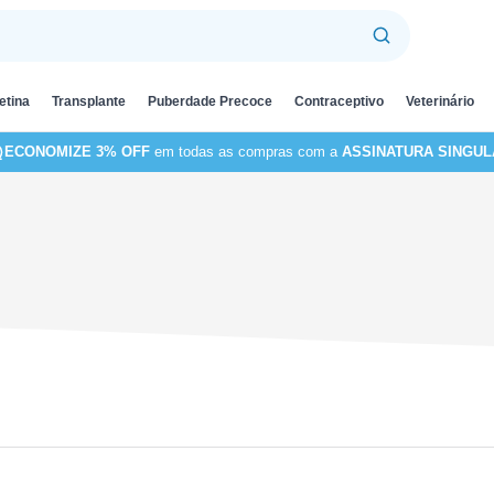
etina
Transplante
Puberdade Precoce
Contraceptivo
Veterinário
ECONOMIZE 3% OFF
em todas as compras com a
ASSINATURA SINGUL