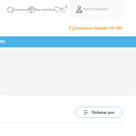
0
Entrar | Cadastrar
Assinatura
Meus pedidos
Assinatura Singular 3% OFF
AR
Ordenar por