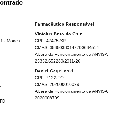
ontrado
Farmacêutico Responsável
Vinícius Brito da Cruz
11 - Mooca
CRF: 47475-SP
CMVS: 35350380147700634514
Alvará de Funcionamento da ANVISA:
25352.652289/2011-26
Daniel Gagelinski
CRF: 2122-TO
CMVS: 202000010029
7
Alvará de Funcionamento da ANVISA:
2020008799
 TO