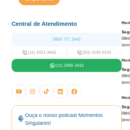
Hor
Central de Atendimento
Seg
08h
0800 771 3442
(exc
(11) 2021-3442
(63) 3142-0110
Horá
(11) 2966-3442
Seg
08h
(exc
Horá
Seg
08h
Ouça o nosso podcast Momentos
(exc
Singulares!