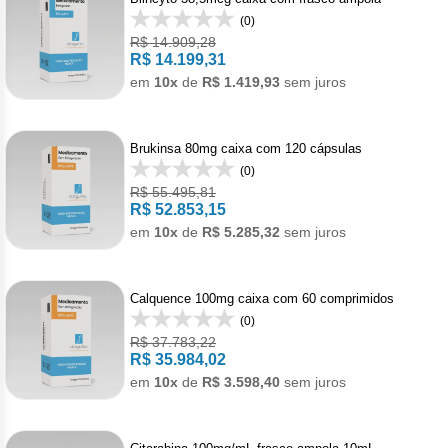
Pan
Met
Gon
(0)
Den
Acet
Bot
Cân
Reumatologia
Bev
Doe
Câncer
Hepato
Levo
R$ 14.909,28
Reg
Toc
Men
R$ 14.199,31
Alpe
Derm
Cân
Carb
Gast
Veterinario
em
10x
de
R$ 1.419,93
sem juros
Mala
Anti
Câncer
Imunol
Pro
Anas
Der
Leu
Mel
Hepa
Bini
Imu
Câncer
Infecto
Urof
Brukinsa 80mg caixa com 120 cápsulas
Bica
Pso
Lin
Tosi
(0)
Dac
Acet
Anti
Câncer
Neurol
R$ 55.495,81
Capi
Rej
R$ 52.853,15
Dime
em
10x
de
R$ 5.285,32
sem juros
Acet
Anti
Cap
Doe
Câncer
Oftalm
Citr
Ipi
Acet
Infe
Cisp
Enx
Alfa
Anti
Clor
Cânce
Ortope
Calquence 100mg caixa com 60 comprimidos
Mesi
(0)
Acet
Clor
Escl
Male
Deg
Dito
R$ 37.783,22
Pam
Artr
Câncer
Pneumo
R$ 35.984,02
Niv
Acet
Clor
Mesi
em
10x
de
R$ 3.598,40
sem juros
Doc
Acet
Asm
Leuce
Psiquia
Pem
Apa
Criz
Van
Exe
Axit
Asm
Acal
Esqu