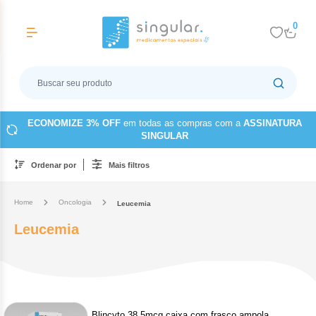
0
Categorias
Voltar
Vo
Vo
Vo
Vo
Vo
Vo
Vo
Vo
Endocrinologia
Diabet
Contra
Anemi
Insufic
Câncer
Alergis
Anti-in
Cirurgi
ECONOMIZE 3% OFF
em todas as compras com a
ASSINATURA
SINGULAR
Insu
Ácid
Carb
Alfa
Tem
Anti
Dip
Tra
Ginecologia
Osteop
Endome
Hipovo
Câncer
Angiolo
Artrit
Endocr
Ordenar por
Mais filtros
Dis
Insu
Cob
Saca
Clor
Pari
Acet
Alb
Cap
Tro
Ada
Ter
Hematologia
Puberd
Infertil
Câncer
Cardiol
Lúpus
Imunol
Fos
Home
Oncologia
Leucemia
Insu
Des
Filg
Rom
Cet
Citr
Leucemia
Acet
Acet
Clor
Hipe
Bel
Imu
Nefrologia
Materia
Câncer
Cirurgi
Nefrolo
Ins
Dien
Teri
Clor
Cole
Embo
Did
Erda
Oncologia
Poli
Tosi
Ane
Insu
Osteop
Cânce
Dermat
Oncolo
Sem
Eton
Fluo
Ixe
Dro
Tra
Outras Especialidades
Ácid
Abe
Anti
Cân
Câncer
Gastro
Tirz
Eton
Blincyto 38,5mcg caixa com frasco ampola