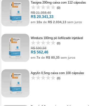
Tasigna 200mg caixa com 112 cápsulas
(0)
R$ 21.358,40
R$ 20.341,33
em
10x
de
R$ 2.034,13
sem juros
Winduza 100mg pó liofilizado injetável
(0)
R$ 590,58
R$ 562,46
em
7x
de
R$ 80,35
sem juros
Agrylin 0,5mg caixa com 100 cápsulas
(0)