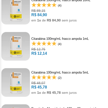
Citarabina 100mg/mL frasco ampola 10mL
Vis
Linfom
Vitami
Caba
Dur
(4)
Fulv
Clor
Fib
R$ 89,15
Bli
Bre
Sup
Dar
Neurof
R$ 84,90
Esil
Letr
Lev
em
1x
de
R$ 84,90
sem juros
Bor
Rit
Vit
Enz
Sulf
Gefi
Palb
Octr
Carf
Sulf
Flu
Irin
Citarabina 100mg/mL frasco ampola 1mL
Per
Cicl
(4)
Sulf
Ola
Lorl
R$ 12,75
Succ
R$ 12,14
Cita
Sulf
Mesi
Tra
Citr
Pem
Tra
Citarabina 100mg/mL frasco ampola 5mL
Clo
(2)
Ram
R$ 48,07
Clor
R$ 45,78
Soto
em
1x
de
R$ 45,78
sem juros
Clor
Tart