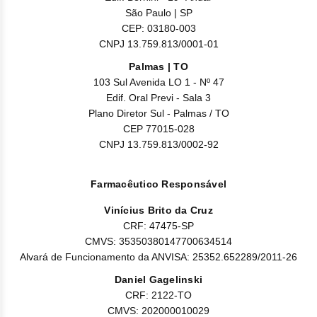
Nilo
São Paulo | SP
CEP: 03180-003
Pegf
CNPJ 13.759.813/0001-01
Ruxo
Palmas | TO
103 Sul Avenida LO 1 - Nº 47
Edif. Oral Previ - Sala 3
Tio
Plano Diretor Sul - Palmas / TO
CEP 77015-028
Ven
CNPJ 13.759.813/0002-92
Zanu
Farmacêutico Responsável
Vinícius Brito da Cruz
CRF: 47475-SP
CMVS: 35350380147700634514
Alvará de Funcionamento da ANVISA: 25352.652289/2011-26
Daniel Gagelinski
CRF: 2122-TO
CMVS: 202000010029