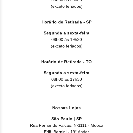
Clor
(exceto feriados)
Dasa
Horário de Retirada - SP
Defe
Segunda a sexta-feira
08h00 às 19h30
Elt
(exceto feriados)
Hemi
Horário de Retirada - TO
Hidr
Segunda a sexta-feira
08h00 às 17h30
Ibru
(exceto feriados)
Lete
Mer
Nossas Lojas
São Paulo | SP
Mesi
Rua Fernando Falcão, Nº1111 - Mooca
Edif. Bernini - 19° Andar