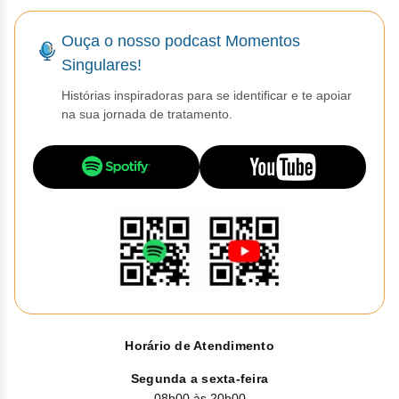
Vis
Linfom
Vitami
Caba
Dur
Fulv
Clor
Fib
Bli
Ouça o nosso podcast Momentos
Bre
Sup
Dar
Neurof
Esil
Letr
Singulares!
Lev
Bor
Rit
Vit
Enz
Sulf
Gefi
Histórias inspiradoras para se identificar e te apoiar
Palb
Octr
na sua jornada de tratamento.
Carf
Sulf
Flu
Irin
Per
Cicl
Sulf
Ola
Lorl
Succ
Cita
Sulf
Mesi
Tra
Citr
Pem
Tra
Clo
Ram
Clor
Soto
Horário de Atendimento
Clor
Tart
Segunda a sexta-feira
08h00 às 20h00