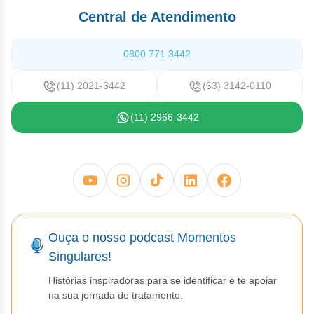
Vis
Linfom
Vitami
Caba
Dur
Central de Atendimento
Fulv
Clor
Fib
Bli
Bre
Sup
Dar
Neurof
Esil
Letr
0800 771 3442
Lev
Bor
Rit
Vit
Enz
Sulf
Gefi
Palb
(11) 2021-3442
(63) 3142-0110
Octr
Carf
Sulf
Flu
Irin
Per
(11) 2966-3442
Cicl
Sulf
Ola
Lorl
Succ
Cita
Sulf
Mesi
Tra
Citr
Pem
Tra
Clo
Ram
Ouça o nosso podcast Momentos
Clor
Singulares!
Soto
Histórias inspiradoras para se identificar e te apoiar
Clor
Tart
na sua jornada de tratamento.