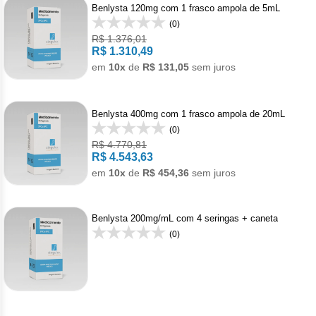
Pan
Met
Gon
Benlysta 120mg com 1 frasco ampola de 5mL
Den
Acet
Bot
Cân
Reumatologia
Bev
Doe
(0)
Câncer
Hepato
Levo
Reg
Toc
R$ 1.376,01
Men
Alpe
Derm
Cân
R$ 1.310,49
Carb
Gast
Veterinario
Mala
Anti
Câncer
Imunol
em
10x
de
R$ 131,05
sem juros
Pro
Anas
Der
Leu
Mel
Hepa
Bini
Imu
Câncer
Infecto
Urof
Bica
Pso
Lin
Benlysta 400mg com 1 frasco ampola de 20mL
Tosi
Dac
(0)
Acet
Anti
Câncer
Neurol
Capi
Rej
R$ 4.770,81
R$ 4.543,63
Dime
Acet
Anti
Cap
Doe
Câncer
Oftalm
em
10x
de
R$ 454,36
sem juros
Citr
Ipi
Acet
Infe
Cisp
Enx
Alfa
Anti
Clor
Cânce
Ortope
Benlysta 200mg/mL com 4 seringas + caneta
Mesi
Acet
Clor
Escl
(0)
Male
Deg
Dito
Pam
Artr
Câncer
Pneumo
Niv
Acet
Clor
Mesi
Doc
Acet
Asm
Leuce
Psiquia
Pem
Apa
Criz
Van
Exe
Axit
Asm
Acal
Esqu