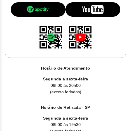
Clor
Dasa
Defe
Elt
Hemi
Hidr
Horário de Atendimento
Segunda a sexta-feira
Ibru
08h00 às 20h00
(exceto feriados)
Lete
Mer
Horário de Retirada - SP
Segunda a sexta-feira
Mesi
08h00 às 19h30
(exceto feriados)