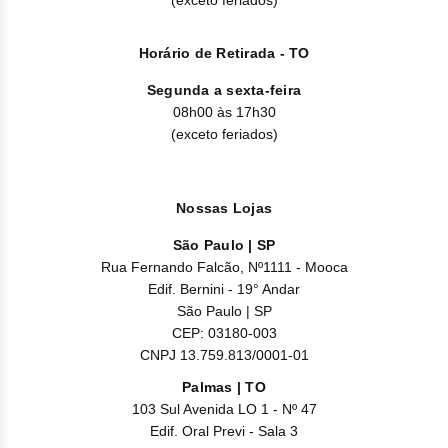
Nilo
Pegf
Horário de Retirada - TO
Segunda a sexta-feira
Ruxo
08h00 às 17h30
(exceto feriados)
Tio
Ven
Nossas Lojas
Zanu
São Paulo | SP
Rua Fernando Falcão, Nº1111 - Mooca
Edif. Bernini - 19° Andar
São Paulo | SP
CEP: 03180-003
CNPJ 13.759.813/0001-01
Palmas | TO
103 Sul Avenida LO 1 - Nº 47
Edif. Oral Previ - Sala 3