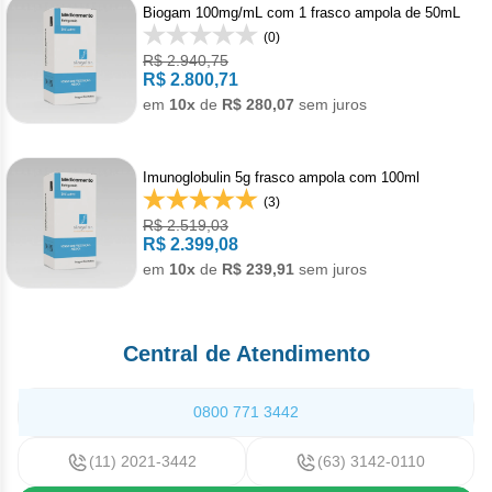
Pan
Met
Gon
Biogam 100mg/mL com 1 frasco ampola de 50mL
Den
Acet
Bot
Cân
Reumatologia
Bev
Doe
(0)
Câncer
Hepato
Levo
Reg
Toc
R$ 2.940,75
Men
Alpe
Derm
Cân
R$ 2.800,71
Carb
Gast
Veterinario
Mala
Anti
Câncer
Imunol
em
10x
de
R$ 280,07
sem juros
Pro
Anas
Der
Leu
Mel
Hepa
Bini
Imu
Câncer
Infecto
Urof
Bica
Pso
Lin
Imunoglobulin 5g frasco ampola com 100ml
Tosi
Dac
(3)
Acet
Anti
Câncer
Neurol
Capi
Rej
R$ 2.519,03
R$ 2.399,08
Dime
Acet
Anti
Cap
Doe
Câncer
Oftalm
em
10x
de
R$ 239,91
sem juros
Citr
Ipi
Acet
Infe
Cisp
Enx
Alfa
Anti
Clor
Cânce
Ortope
Mesi
Central de Atendimento
Acet
Clor
Escl
Male
Deg
Dito
Pam
Artr
Câncer
Pneumo
Niv
Acet
Clor
0800 771 3442
Mesi
Doc
Acet
Asm
Leuce
Psiquia
Pem
Apa
Criz
(11) 2021-3442
(63) 3142-0110
Van
Exe
Axit
Asm
Acal
Esqu