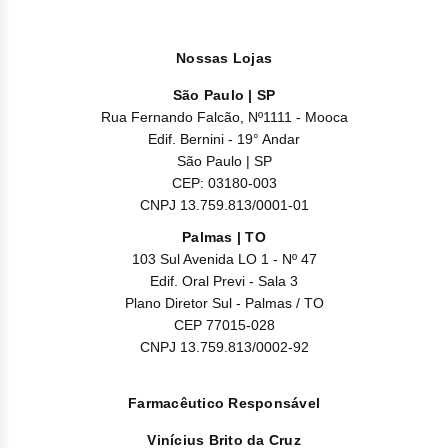
Nilo
Pegf
Nossas Lojas
Ruxo
São Paulo | SP
Rua Fernando Falcão, Nº1111 - Mooca
Tio
Edif. Bernini - 19° Andar
São Paulo | SP
CEP: 03180-003
Ven
CNPJ 13.759.813/0001-01
Zanu
Palmas | TO
103 Sul Avenida LO 1 - Nº 47
Edif. Oral Previ - Sala 3
Plano Diretor Sul - Palmas / TO
CEP 77015-028
CNPJ 13.759.813/0002-92
Farmacêutico Responsável
Vinícius Brito da Cruz