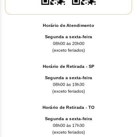
Clor
Dasa
Horário de Atendimento
Defe
Segunda a sexta-feira
Elt
08h00 às 20h00
(exceto feriados)
Hemi
Horário de Retirada - SP
Hidr
Segunda a sexta-feira
Ibru
08h00 às 19h30
(exceto feriados)
Lete
Horário de Retirada - TO
Mer
Segunda a sexta-feira
Mesi
08h00 às 17h30
(exceto feriados)