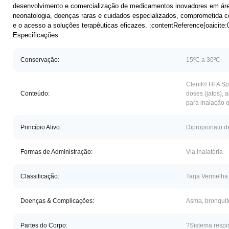
desenvolvimento e comercialização de medicamentos inovadores em áre
neonatologia, doenças raras e cuidados especializados, comprometida c
e o acesso a soluções terapêuticas eficazes. :contentReference[oaicite:
Especificações
Conservação:
15ºC a 30ºC
Clenil® HFA Sp
Conteúdo:
doses (jatos), 
para inalação o
Princípio Ativo:
Dipropionato 
Formas de Administração:
Via inalatória
Classificação:
Tarja Vermelha
Doenças & Complicações:
Asma, bronquit
Partes do Corpo:
?Sistema respir