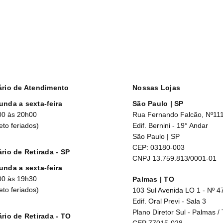
demonstraram evidências que o
HFA, produza alterações da at
veículos ou utilizar máquinas
Uso em idosos: Clenil® HFA p
que observadas as precauçõe
recomenda-se sempre atenção
Uso em pacientes com insufic
que apresentem insuficiência 
Administração durante a grav
ário de Atendimento
Nossas Lojas
medicamento Clenil® HFA deve
médica. O dipropionato de be
unda a sexta-feira
São Paulo | SP
do dipropionato de beclomet
00 às 20h00
Rua Fernando Falcão, Nº11
terapêutica sejam levados em
eto feriados)
Edif. Bernini - 19° Andar
crianças cujas mães receberam
gravidez, devem ser submet
São Paulo | SP
CEP: 03180-003
Este medicamento não deve se
rio de Retirada - SP
cirurgião-dentista.
CNPJ 13.759.813/0001-01
unda a sexta-feira
Uso criterioso no aleitament
00 às 19h30
período da lactação depende 
Palmas | TO
dentista.
eto feriados)
103 Sul Avenida LO 1 - Nº 4
Edif. Oral Previ - Sala 3
Plano Diretor Sul - Palmas /
rio de Retirada - TO
CEP 77015-028