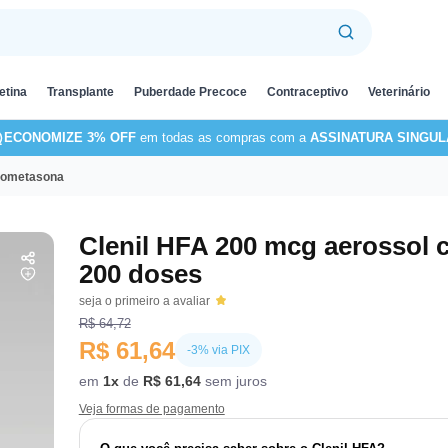
etina
Transplante
Puberdade Precoce
Contraceptivo
Veterinário
ECONOMIZE 3% OFF
em todas as compras com a
ASSINATURA SINGUL
clometasona
Clenil HFA 200 mcg aerossol
200 doses
seja o primeiro a avaliar
R$ 64,72
R$ 61,64
-3% via PIX
em
1x
de
R$ 61,64
sem juros
Veja formas de pagamento