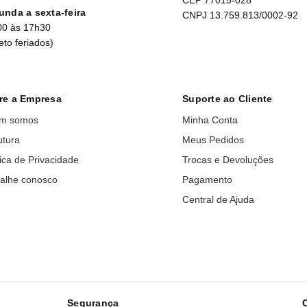
unda a sexta-feira
CNPJ 13.759.813/0002-92
00 às 17h30
eto feriados)
re a Empresa
Suporte ao Cliente
m somos
Minha Conta
utura
Meus Pedidos
tica de Privacidade
Trocas e Devoluções
alhe conosco
Pagamento
Central de Ajuda
Segurança