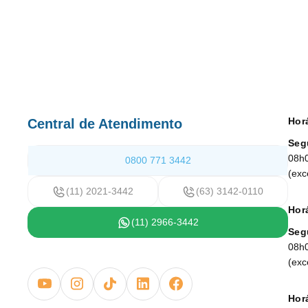
Hor
Central de Atendimento
Seg
08h
0800 771 3442
(exc
(11) 2021-3442
(63) 3142-0110
Horá
(11) 2966-3442
Seg
08h
(exc
Horá