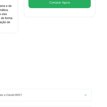
Comprar Agora
asma e de
mática.
s vias
o de forma
tação de
om o Clenil HFA?
ntido fora do alcance das crianças.