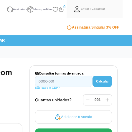
0
Entrar | Cadastrar
Assinatura
Meus pedidos
Assinatura Singular 3% OFF
AR
 com
Consultar formas de entrega:
Calcular
Não sabe o CEP?
Quantas unidades?
Adicionar à sacola