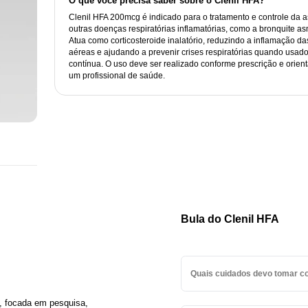
O que você precisa saber sobre o Clenil HFA?
Clenil HFA 200mcg é indicado para o tratamento e controle da 
outras doenças respiratórias inflamatórias, como a bronquite as
Atua como corticosteroide inalatório, reduzindo a inflamação da
aéreas e ajudando a prevenir crises respiratórias quando usad
contínua. O uso deve ser realizado conforme prescrição e orien
um profissional de saúde.
Bula do Clenil HFA
Quais cuidados devo tomar c
Todo medicamento deve ser ma
, focada em pesquisa,