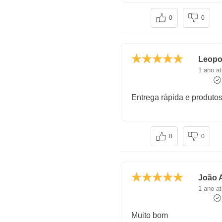
0
0
Leopo
1 ano at
Entrega rápida e produto
0
0
João 
1 ano at
Muito bom