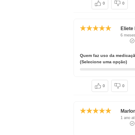
0
0
Eliete 
6 meses
Quem faz uso da medicaç
(Selecione uma opção)
0
0
Marlo
1 ano at