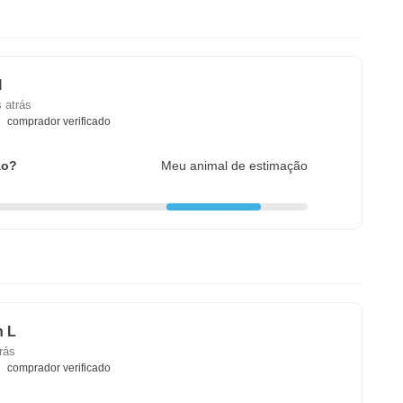
I
 atrás
comprador verificado
ão?
Meu animal de estimação
n L
rás
comprador verificado