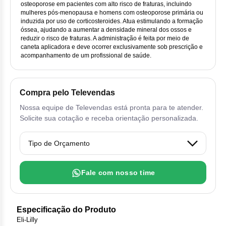
Vis
Linfom
Vitami
Cab
osteoporose em pacientes com alto risco de fraturas, incluindo
Dur
Ful
mulheres pós-menopausa e homens com osteoporose primária ou
Clo
Fib
induzida por uso de corticosteroides. Atua estimulando a formação
Bli
Bre
Sup
Dar
Neurof
óssea, ajudando a aumentar a densidade mineral dos ossos e
Esi
Letr
reduzir o risco de fraturas. A administração é feita por meio de
Lev
Bor
caneta aplicadora e deve ocorrer exclusivamente sob prescrição e
Rit
Vit
Enz
Sul
Gefi
acompanhamento de um profissional de saúde.
Palb
Oct
Car
Sul
Flu
Iri
Per
Cic
Compra pelo Televendas
Sul
Ola
Lorl
Suc
Nossa equipe de Televendas está pronta para te atender.
Cit
Sulf
Solicite sua cotação e receba orientação personalizada.
Mes
Tra
Cit
Pem
Tra
Clo
Ram
Fale com nosso time
Clor
Sot
Clor
Especificação do Produto
Tart
Eli-Lilly