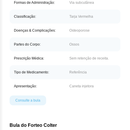
Nilo
Formas de Administração:
Via subcutânea
Pegf
Classificação:
Tarja Vermelha
Ruxo
Doenças & Complicações:
Osteoporose
Tio
Partes do Corpo:
Ossos
Ven
Prescrição Médica:
Sem retenção de receita.
Zan
Tipo de Medicamento:
Referência
Apresentação:
Caneta injetora
Consulte a bula
Bula do Forteo Colter