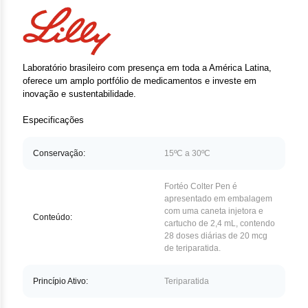
Clor
Das
Def
Laboratório brasileiro com presença em toda a América Latina,
oferece um amplo portfólio de medicamentos e investe em
Elt
inovação e sustentabilidade.
Especificações
Hem
Conservação:
15ºC a 30ºC
Hidr
Ibru
Fortéo Colter Pen é
apresentado em embalagem
com uma caneta injetora e
Let
Conteúdo:
cartucho de 2,4 mL, contendo
28 doses diárias de 20 mcg
Mer
de teriparatida.
Mes
Princípio Ativo:
Teriparatida