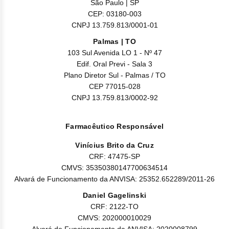
São Paulo | SP
CEP: 03180-003
CNPJ 13.759.813/0001-01
Palmas | TO
103 Sul Avenida LO 1 - Nº 47
Edif. Oral Previ - Sala 3
Plano Diretor Sul - Palmas / TO
CEP 77015-028
CNPJ 13.759.813/0002-92
Farmacêutico Responsável
Vinícius Brito da Cruz
CRF: 47475-SP
CMVS: 35350380147700634514
Alvará de Funcionamento da ANVISA: 25352.652289/2011-26
Daniel Gagelinski
CRF: 2122-TO
CMVS: 202000010029