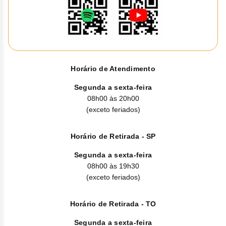
Sistema nervoso: foi relatado Síndrome de Encefalopatia
Posterior Reversível (alteração do sistema nervoso que
causa dor de cabeça, diminuição do nível de consciência,
convulsões e distúrbios visuais).
Alteração hematológica (alteração do sangue) e sistema
linfático: microangiopatia trombótica1 [doença com
Horário de Atendimento
obstrução de vasos pequenos caracterizada por acúmulo
de plaquetas dentro do rim ou em várias partes do corpo,
Segunda a sexta-feira
trombocitopenia (diminuição das plaquetas no sangue) e
lesão mecânica dos eritrócitos (células vermelhas no
08h00 às 20h00
sangue)].
(exceto feriados)
Informe ao seu médico, cirurgião-dentista ou farmacêutico o
aparecimento de reações indesejáveis pelo uso do
Horário de Retirada - SP
medicamento.
Segunda a sexta-feira
08h00 às 19h30
(exceto feriados)
Horário de Retirada - TO
Segunda a sexta-feira