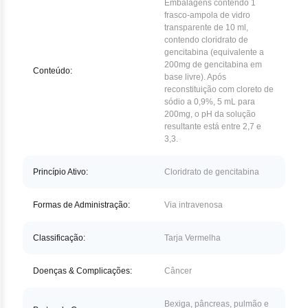
Nilo
Embalagens contendo 1
frasco-ampola de vidro
transparente de 10 ml,
Pegf
contendo cloridrato de
gencitabina (equivalente a
Ruxo
200mg de gencitabina em
Conteúdo:
base livre). Após
reconstituição com cloreto de
Tio
sódio a 0,9%, 5 mL para
200mg, o pH da solução
Ven
resultante está entre 2,7 e
3,3.
Zan
Princípio Ativo:
Cloridrato de gencitabina
Formas de Administração:
Via intravenosa
Classificação:
Tarja Vermelha
Doenças & Complicações:
Câncer
Bexiga, pâncreas, pulmão e