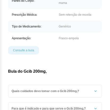
Partes do Corpo:
mama
Prescrição Médica:
Sem retenção de receita
Tipo de Medicamento:
Genérico
Apresentação:
Frasco-ampola
Consulte a bula
Bula do Gcib 200mg,
Quais cuidados devo tomar com o Gcib 200mg,?
As soluções reconstituídas de gencitabina não devem ser
refrigeradas, uma vez que pode ocorrer a formação de
Para que é indicado e para que serve o Gcib 200mg,?
cristais.