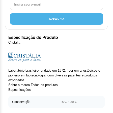
Clor
Das
Avise-me
Def
Elt
Especificação do Produto
Cristália
Hem
Hidr
Ibru
Laboratório brasileiro fundado em 1972, líder em anestésicos e
pioneiro em biotecnologia, com diversas patentes e produtos
Let
exportados.
Sobre a marca
Todos os produtos
Especificações
Mer
Conservação:
15ºC a 30ºC
Mes