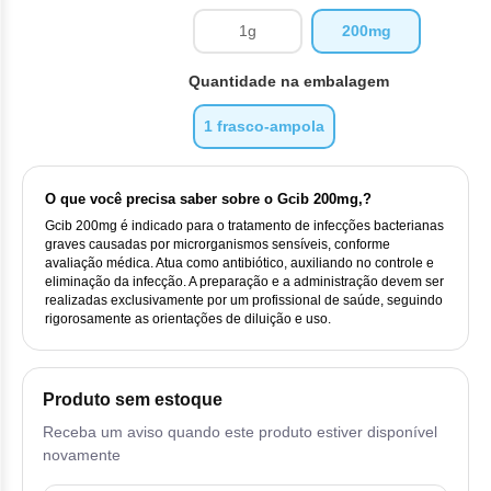
Vis
Linfom
Vitami
Cab
Dur
Ful
1g
200mg
Clo
Fib
Bli
Bre
Sup
Dar
Neurof
Esi
Letr
Quantidade na embalagem
Lev
Bor
Rit
Vit
Enz
Sul
Gefi
1 frasco-ampola
Palb
Oct
Car
Sul
Flu
Iri
Per
Cic
O que você precisa saber sobre o Gcib 200mg,?
Sul
Ola
Lorl
Suc
Gcib 200mg é indicado para o tratamento de infecções bacterianas
Cit
graves causadas por microrganismos sensíveis, conforme
Sulf
Mes
avaliação médica. Atua como antibiótico, auxiliando no controle e
Tra
eliminação da infecção. A preparação e a administração devem ser
Cit
realizadas exclusivamente por um profissional de saúde, seguindo
Pem
rigorosamente as orientações de diluição e uso.
Tra
Clo
Ram
Clor
Produto sem estoque
Sot
Receba um aviso quando este produto estiver disponível
Clor
novamente
Tart