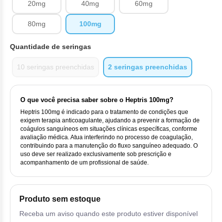
Vis
Linfom
Vitami
20mg
40mg
60mg
Cab
Dur
Ful
Clo
Fib
Bli
80mg
100mg
Bre
Sup
Dar
Neurof
Esi
Letr
Lev
Bor
Quantidade de seringas
Rit
Vit
Enz
Sul
Gefi
Palb
Oct
Car
10 seringas preenchidas
2 seringas preenchidas
Sul
Flu
Iri
Per
Cic
Sul
Ola
Lorl
O que você precisa saber sobre o Heptris 100mg?
Suc
Cit
Heptris 100mg é indicado para o tratamento de condições que
Sulf
Mes
exigem terapia anticoagulante, ajudando a prevenir a formação de
Tra
coágulos sanguíneos em situações clínicas específicas, conforme
Cit
avaliação médica. Atua interferindo no processo de coagulação,
Pem
contribuindo para a manutenção do fluxo sanguíneo adequado. O
Tra
uso deve ser realizado exclusivamente sob prescrição e
Clo
acompanhamento de um profissional de saúde.
Ram
Clor
Sot
Produto sem estoque
Clor
Tart
Receba um aviso quando este produto estiver disponível