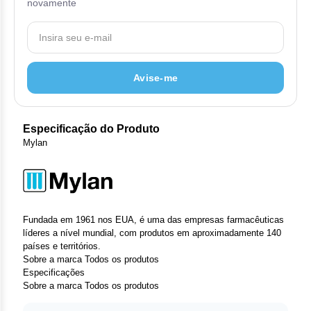
Clor
novamente
Das
Def
Avise-me
Elt
Hem
Especificação do Produto
Mylan
Hidr
Ibru
Let
Fundada em 1961 nos EUA, é uma das empresas farmacêuticas
líderes a nível mundial, com produtos em aproximadamente 140
países e territórios.
Mer
Sobre a marca
Todos os produtos
Especificações
Mes
Sobre a marca
Todos os produtos