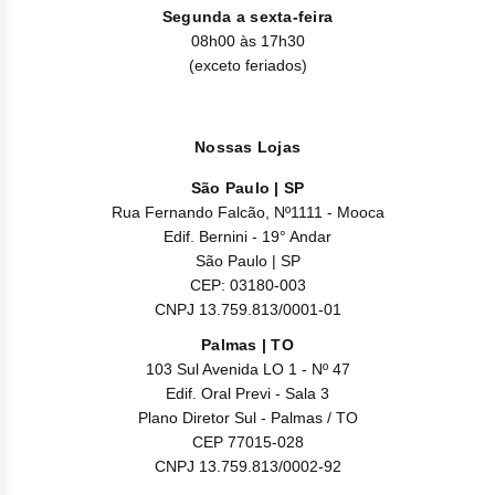
aconselhável realizar um monitoramento clínico cuidadoso.
Segunda a sexta-feira
Peso baixo: um aumento na exposição à enoxaparina sódica
08h00 às 17h30
em doses profiláticas (não ajustadas ao peso) tem sido
(exceto feriados)
observado em mulheres e homens com baixo peso (< 45 kg e
< 57 kg, respectivamente), que pode resultar em maior risco
de hemorragia. Portanto, é aconselhável realizar um
monitoramento clínico cuidadoso nestes pacientes.
Nossas Lojas
Pacientes obesos: pacientes obesos apresentam risco
aumentado de tromboembolismo. A segurança e a eficácia de
São Paulo | SP
doses profiláticas em pacientes obesos (IMC > 30 kg/m2) não
Rua Fernando Falcão, Nº1111 - Mooca
foram totalmente determinadas e não há consenso para
Edif. Bernini - 19° Andar
ajuste de dose. Estes pacientes devem ser observados
cuidadosamente quanto aos sinais e sintomas de
São Paulo | SP
tromboembolismo.
CEP: 03180-003
CNPJ 13.759.813/0001-01
Palmas | TO
103 Sul Avenida LO 1 - Nº 47
Edif. Oral Previ - Sala 3
Plano Diretor Sul - Palmas / TO
CEP 77015-028
CNPJ 13.759.813/0002-92