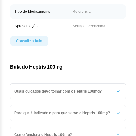
Tipo de Medicamento:
Referência
Apresentação:
Seringa preenchida
Consulte a bula
Bula do Heptris 100mg
Quais cuidados devo tomar com o Heptris 100mg?
Heptris® não deve ser administrado por via intramuscular.
Todo medicamento deve ser mantido fora do alcance das
Para que é indicado e para que serve o Heptris 100mg?
crianças.
Este medicamento é destinado para:
tratamento da trombose venosa profunda (formação ou
Como funciona o Heptris 100mg?