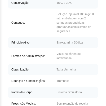
Nilo
Conservação:
15ºC a 30ºC
Pegf
Solução injetável 100 mg/1,0
mL: embalagem com 2
Ruxo
Conteúdo:
seringas preenchidas
graduadas com sistema de
segurança.
Tio
Princípio Ativo:
Enoxaparina Sódica
Ven
Zan
Via subcutânea ou
Formas de Administração:
intravenosa
Classificação:
Tarja Vermelha
Doenças & Complicações:
Trombose
Partes do Corpo:
Sistema circulatório
Prescrição Médica:
Sem retenção de receita