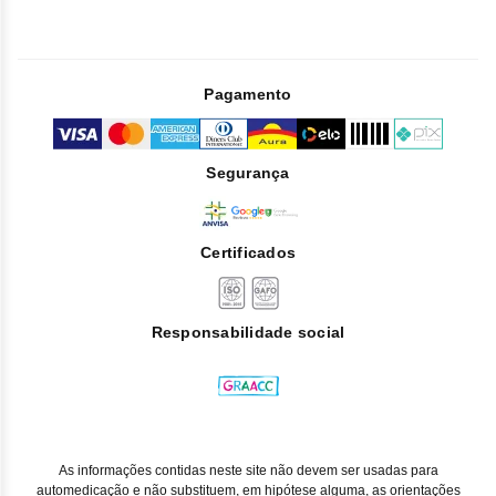
erupção cutânea;
prurido (coceira);
dor musculoesquelética;
Pagamento
artralgia (dor articular);
espasmo muscular (contração involuntária dos
músculos);
Segurança
fadiga (cansaço);
edema periférico (mãos, tornozelos ou pés inchados);
pirexia (febre).
Certificados
Reação comum:
Responsabilidade social
neutropenia (diminuição de neutrófilos, um tipo de células
brancas do sangue);
trombocitopenia (diminuição do número de plaquetas no
sangue, células que ajudam o sangue a coagular);
diminuição do apetite;
ansiedade;
As informações contidas neste site não devem ser usadas para
hipertensão;
automedicação e não substituem, em hipótese alguma, as orientações