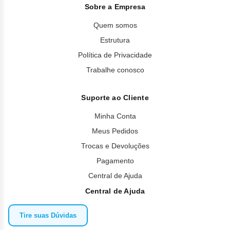
hipocalemia (níveis de potássio baixos no sangue);
Sobre a Empresa
ansiedade;
Quem somos
tontura;
Estrutura
cefaleia (dor de cabeça);
Política de Privacidade
hemorragia (sangramento);
Trabalhe conosco
hipertensão (pressão alta);
tosse;
Suporte ao Cliente
dispneia (dificuldade de respirar ou respiração curta);
diarreia;
Minha Conta
náusea;
Meus Pedidos
dispepsia (indigestão);
Trocas e Devoluções
estomatite (aftas na boca e/ou garganta);
Pagamento
dor abdominal;
Central de Ajuda
constipação (prisão de ventre);
Central de Ajuda
dor abdominal superior;
vômito;
Tire suas Dúvidas
equimose (hematoma);