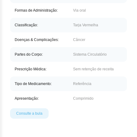
Nilo
Formas de Administração:
Via oral
Pegf
Classificação:
Tarja Vermelha
Ruxo
Doenças & Complicações:
Câncer
Tio
Partes do Corpo:
Sistema Circulatório
Ven
Prescrição Médica:
Sem retenção de receita
Zan
Tipo de Medicamento:
Referência
Apresentação:
Comprimido
Consulte a bula