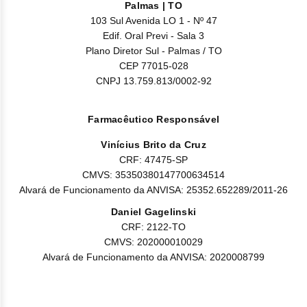
a coagular), artralgia (dor articular), edema periférico (mãos,
Palmas | TO
tornozelos ou pés inchados), tosse, dispneia (dificuldade de
103 Sul Avenida LO 1 - Nº 47
respirar ou respiração curta) e infecção do trato respiratório
Edif. Oral Previ - Sala 3
superior (infecção de nariz, seios da face ou garganta).
Plano Diretor Sul - Palmas / TO
As reações adversas descritas a seguir foram coletadas em
CEP 77015-028
estudos clínicos com Imbruvica®, para o tratamento de
Linfoma de Zona Marginal (LZM).
CNPJ 13.759.813/0002-92
Reação muito comum:
infecção do trato respiratório superior (infecção de nariz,
Farmacêutico Responsável
seios da face ou garganta);
sinusite (infecção dos seios da face);
Vinícius Brito da Cruz
CRF: 47475-SP
bronquite;
CMVS: 35350380147700634514
pneumonia;
Alvará de Funcionamento da ANVISA: 25352.652289/2011-26
anemia (diminuição de hemácias, as células vermelhas do
sangue);
Daniel Gagelinski
CRF: 2122-TO
trombocitopenia (diminuição do número de plaquetas no
sangue, células que ajudam o sangue a coagular);
CMVS: 202000010029
Alvará de Funcionamento da ANVISA: 2020008799
diminuição do apetite;
hiperuricemia (níveis de ácido úrico elevada no sangue);
hipoalbunemia (níveis de albumina baixos no sangue);