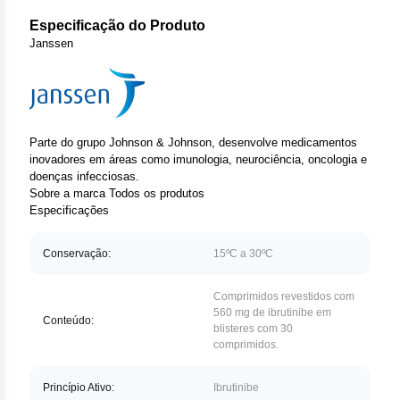
Clor
Especificação do Produto
Das
Janssen
Def
Elt
Parte do grupo Johnson & Johnson, desenvolve medicamentos
inovadores em áreas como imunologia, neurociência, oncologia e
Hem
doenças infecciosas.
Sobre a marca
Todos os produtos
Hidr
Especificações
Ibru
Conservação:
15ºC a 30ºC
Let
Comprimidos revestidos com
560 mg de ibrutinibe em
Conteúdo:
Mer
blisteres com 30
comprimidos.
Mes
Princípio Ativo:
Ibrutinibe