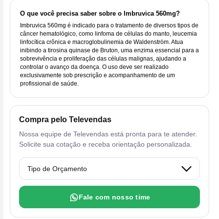
Vis
Linfom
Vitami
Cab
Dur
Ful
O que você precisa saber sobre o Imbruvica 560mg?
Clo
Fib
Bli
Bre
Sup
Imbruvica 560mg é indicado para o tratamento de diversos tipos de
Dar
Neurof
Esi
câncer hematológico, como linfoma de células do manto, leucemia
Letr
Lev
linfocítica crônica e macroglobulinemia de Waldenström. Atua
Bor
Rit
Vit
Enz
Sul
inibindo a tirosina quinase de Bruton, uma enzima essencial para a
Gefi
Palb
sobrevivência e proliferação das células malignas, ajudando a
Oct
Car
controlar o avanço da doença. O uso deve ser realizado
Sul
Flu
Iri
exclusivamente sob prescrição e acompanhamento de um
Per
profissional de saúde.
Cic
Sul
Ola
Lorl
Suc
Cit
Sulf
Mes
Compra pelo Televendas
Tra
Cit
Nossa equipe de Televendas está pronta para te atender.
Pem
Solicite sua cotação e receba orientação personalizada.
Tra
Clo
Ram
Clor
Sot
Fale com nosso time
Clor
Tart