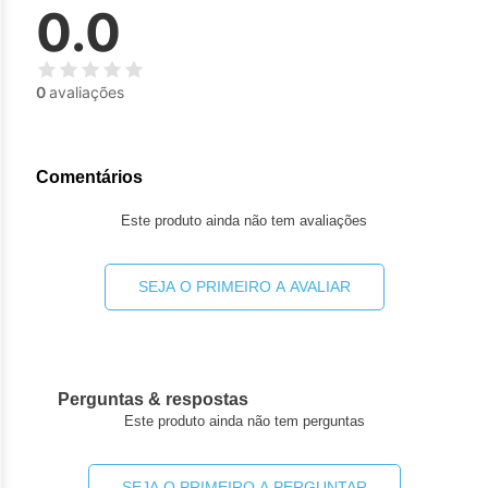
Nilo
0.0
Pegf
0
avaliações
Ruxo
Tio
Comentários
Ven
Este produto ainda não tem avaliações
Zan
SEJA O PRIMEIRO A AVALIAR
Perguntas & respostas
Este produto ainda não tem perguntas
SEJA O PRIMEIRO A PERGUNTAR