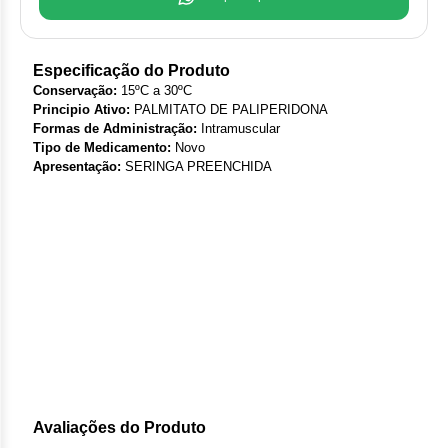
Clor
Das
Especificação do Produto
Conservação:
15ºC a 30ºC
Def
Principio Ativo:
PALMITATO DE PALIPERIDONA
Formas de Administração:
Intramuscular
Elt
Tipo de Medicamento:
Novo
Apresentação:
SERINGA PREENCHIDA
Hem
Hidr
Ibru
Let
Mer
Mes
Avaliações do Produto