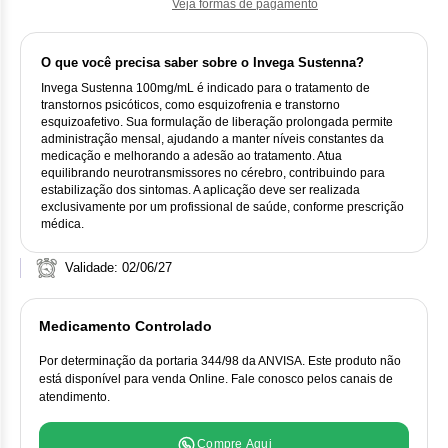
Vis
Linfom
Vitami
Veja formas de pagamento
Cab
Dur
Ful
Clo
Fib
Bli
Bre
Sup
Dar
Neurof
Esi
O que você precisa saber sobre o Invega Sustenna?
Letr
Lev
Invega Sustenna 100mg/mL é indicado para o tratamento de
Bor
Rit
Vit
Enz
Sul
transtornos psicóticos, como esquizofrenia e transtorno
Gefi
Palb
esquizoafetivo. Sua formulação de liberação prolongada permite
Oct
Car
administração mensal, ajudando a manter níveis constantes da
Sul
Flu
Iri
medicação e melhorando a adesão ao tratamento. Atua
Per
equilibrando neurotransmissores no cérebro, contribuindo para
Cic
Sul
Ola
estabilização dos sintomas. A aplicação deve ser realizada
Lorl
Suc
exclusivamente por um profissional de saúde, conforme prescrição
Cit
médica.
Sulf
Mes
Tra
Validade: 02/06/27
Cit
Pem
Tra
Clo
Medicamento Controlado
Ram
Clor
Por determinação da portaria 344/98 da ANVISA. Este produto não
Sot
está disponível para venda Online. Fale conosco pelos canais de
atendimento.
Clor
Tart
Compre Aqui