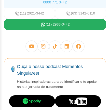
0800 771 3442
Efeitos sobre a capacidade de dirigir veículos e operar
máquinas:
(11) 2021-3442
(63) 3142-0110
KOSELUGO pode causar efeitos adversos que podem afetar
sua capacidade de dirigir ou operar máquinas. Evite dirigir ou
(11) 2966-3442
operar máquinas se estiver cansado ou com problemas na
visão (como visão embaçada).
Ouça o nosso podcast Momentos
Singulares!
Histórias inspiradoras para se identificar e te apoiar
na sua jornada de tratamento.