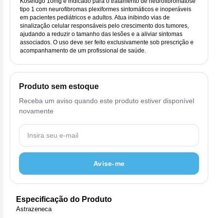
Vis
Linfom
Vitami
Koselugo 10mg é indicado para o tratamento de neurofibromatose
Cab
Dur
tipo 1 com neurofibromas plexiformes sintomáticos e inoperáveis
Ful
Clo
Fib
em pacientes pediátricos e adultos. Atua inibindo vias de
Bli
Bre
Sup
Dar
sinalização celular responsáveis pelo crescimento dos tumores,
Neurof
Esi
Letr
ajudando a reduzir o tamanho das lesões e a aliviar sintomas
Lev
associados. O uso deve ser feito exclusivamente sob prescrição e
Bor
Rit
Vit
Enz
Sul
acompanhamento de um profissional de saúde.
Gefi
Palb
Oct
Car
Sul
Flu
Iri
Per
Produto sem estoque
Cic
Sul
Ola
Lorl
Suc
Receba um aviso quando este produto estiver disponível
Cit
novamente
Sulf
Mes
Tra
Cit
Pem
Tra
Clo
Ram
Avise-me
Clor
Sot
Clor
Especificação do Produto
Tart
Astrazeneca