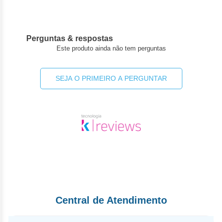
Pacientes do sexo feminino: caso haja possibilidade de
engravidar, você deve utilizar métodos contraceptivos
eficazes enquanto estiver usando KOSELUGO e durante pelo
menos por 1 semana após a última dose. Se engravidar
Perguntas & respostas
durante o tratamento, informe o seu médico imediatamente.
Este produto ainda não tem perguntas
Pacientes do sexo masculino: você deve usar métodos
contraceptivos eficazes enquanto estiver usando KOSELUGO
e durante 1 semana após a última dose. Se a sua parceira
SEJA O PRIMEIRO A PERGUNTAR
engravidar durante o seu tratamento com KOSELUGO,
informe o seu médico imediatamente.
Fale com o seu médico antes de usar KOSELUGO se estiver
grávida, se pensa estar grávida ou planeja ter um bebê,
porque KOSELUGO pode prejudicar o feto. O seu médico pode
te solicitar um teste de gravidez antes de iniciar o tratamento
com KOSELUGO. Se estiver grávida, você não deve usar
KOSELUGO. Você não deve engravidar enquanto estiver
usando este medicamento. Categoria C
Este medicamento não deve ser utilizado por mulheres
grávidas sem orientação médica ou do cirurgião- dentista.
Antes de começar a usar KOSELUGO, informe o seu médico
se estiver amamentando. Para a segurança do seu bebê,
Central de Atendimento
você não deve amamentar durante o tratamento com
KOSELUGO.