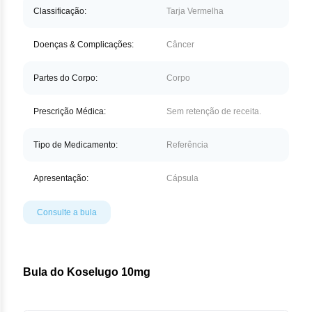
Nilo
Classificação:
Tarja Vermelha
Pegf
Doenças & Complicações:
Câncer
Ruxo
Partes do Corpo:
Corpo
Tio
Prescrição Médica:
Sem retenção de receita.
Ven
Tipo de Medicamento:
Referência
Zan
Apresentação:
Cápsula
Consulte a bula
Bula do Koselugo 10mg