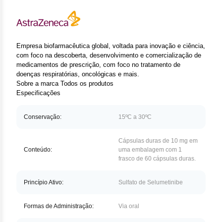
Clor
Das
Def
Empresa biofarmacêutica global, voltada para inovação e ciência,
com foco na descoberta, desenvolvimento e comercialização de
medicamentos de prescrição, com foco no tratamento de
Elt
doenças respiratórias, oncológicas e mais.
Sobre a marca
Todos os produtos
Hem
Especificações
Hidr
Conservação:
15ºC a 30ºC
Ibru
Cápsulas duras de 10 mg em
Conteúdo:
uma embalagem com 1
Let
frasco de 60 cápsulas duras.
Mer
Princípio Ativo:
Sulfato de Selumetinibe
Mes
Formas de Administração:
Via oral