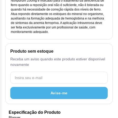
Vis
Linfom
Vitami
Noripurum 100mg é indicado para o tratamento da deficiência de
Cab
Dur
ferro quando a reposição oral não é suficiente, não é tolerada ou
Ful
Clo
Fib
quando há necessidade de correção rápida dos níveis de ferro.
Bli
Bre
Sup
Dar
Atua repondo diretamente os estoques do mineral no organismo,
Neurof
Esi
Letr
auxiliando na formação adequada de hemoglobina e na melhora
Lev
de sintomas da anemia ferropriva. A aplicação intravenosa deve
Bor
Rit
Vit
Enz
Sul
ser feita exclusivamente por um profissional de saúde, com
Gefi
Palb
monitoramento adequado.
Oct
Car
Sul
Flu
Iri
Per
Cic
Sul
Ola
Produto sem estoque
Lorl
Suc
Cit
Receba um aviso quando este produto estiver disponível
Sulf
Mes
novamente
Tra
Cit
Pem
Tra
Clo
Ram
Avise-me
Clor
Sot
Clor
Tart
Especificação do Produto
Blanver