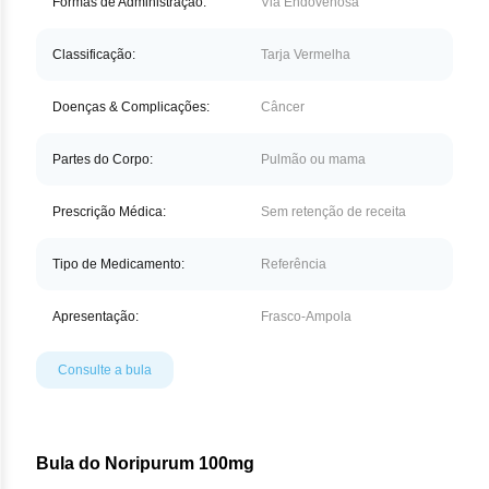
Nilo
Formas de Administração:
Via Endovenosa
Pegf
Classificação:
Tarja Vermelha
Ruxo
Doenças & Complicações:
Câncer
Tio
Partes do Corpo:
Pulmão ou mama
Ven
Prescrição Médica:
Sem retenção de receita
Zan
Tipo de Medicamento:
Referência
Apresentação:
Frasco-Ampola
Consulte a bula
Bula do Noripurum 100mg