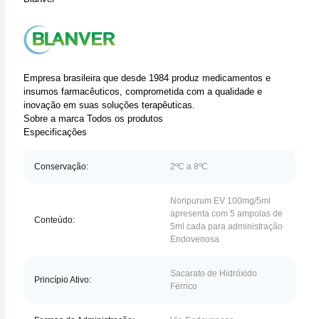
Clor
Das
Def
Empresa brasileira que desde 1984 produz medicamentos e
insumos farmacêuticos, comprometida com a qualidade e
Elt
inovação em suas soluções terapêuticas.
Sobre a marca
Todos os produtos
Hem
Especificações
Hidr
Conservação:
2ºC a 8ºC
Ibru
Noripurum EV 100mg/5ml
apresenta com 5 ampolas de
Conteúdo:
Let
5ml cada para administração
Endovenosa
Mer
Sacarato de Hidróxido
Princípio Ativo:
Férrico
Mes