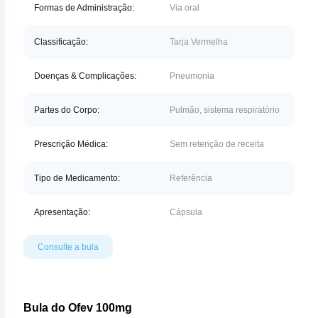
Nilo
Formas de Administração:
Via oral
Pegf
Classificação:
Tarja Vermelha
Ruxo
Doenças & Complicações:
Pneumonia
Tio
Partes do Corpo:
Pulmão, sistema respiratório
Ven
Prescrição Médica:
Sem retenção de receita
Zan
Tipo de Medicamento:
Referência
Apresentação:
Cápsula
Consulte a bula
Bula do Ofev 100mg