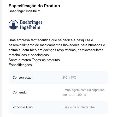
Clor
Especificação do Produto
Boehringer Ingelheim
Das
Def
Elt
Uma empresa farmacêutica que se dedica à pesquisa e
desenvolvimento de medicamentos inovadores para humanos e
Hem
animais, com foco em doenças respiratórias, cardiovasculares,
metabólicas e oncológicas.
Hidr
Sobre a marca
Todos os produtos
Especificações
Ibru
Conservação:
2ºC a 8ºC
Let
Embalagem com 60 cápsulas
Conteúdo:
Mer
moles de 100mg
Mes
Princípio Ativo:
Esilato de Nintedanibe