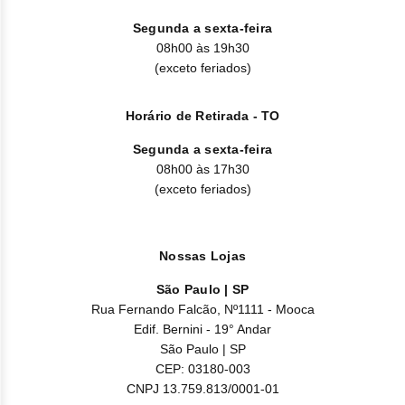
(inflamação do pulmão), hipertensão pulmonar, tosse;
Segunda a sexta-feira
neuropatia (disfunção dos nervos, incluindo nervos
08h00 às 19h30
periféricos), tontura, disgeusia (alteração do paladar),
(exceto feriados)
sonolência;
neutropenia febril;
Horário de Retirada - TO
artralgia (dor em articulações), mialgia (dor muscular),
fraqueza muscular, rigidez muscular esquelética, espasmo
Segunda a sexta-feira
muscular;
08h00 às 17h30
aumento do peso, diminuição do peso;
(exceto feriados)
pneumonia (incluindo bacteriana, viral e fúngica),
infecções/ inflamação do trato respiratório superior,
infecção pelo vírus do herpes, infecção enterocolite;
septicemia (incluindo relatos incomuns de resultados
Nossas Lojas
fatais);
São Paulo | SP
distúrbios do apetite, hiperuricemia (aumento do ácido
Rua Fernando Falcão, Nº1111 - Mooca
úrico no sangue);
Edif. Bernini - 19° Andar
derrame pericárdico, insuficiência cardíaca congestiva/
São Paulo | SP
disfunção cardíaca, arritmias (incluindo taquicardia),
palpitações;
CEP: 03180-003
CNPJ 13.759.813/0001-01
distúrbio visual (incluindo perturbação visual, visão