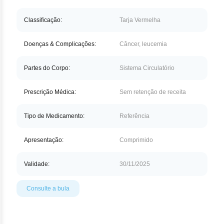
Nilo
Classificação:
Tarja Vermelha
Pegf
Doenças & Complicações:
Câncer, leucemia
Ruxo
Partes do Corpo:
Sistema Circulatório
Tio
Ven
Prescrição Médica:
Sem retenção de receita
Zan
Tipo de Medicamento:
Referência
Apresentação:
Comprimido
Validade:
30/11/2025
Consulte a bula