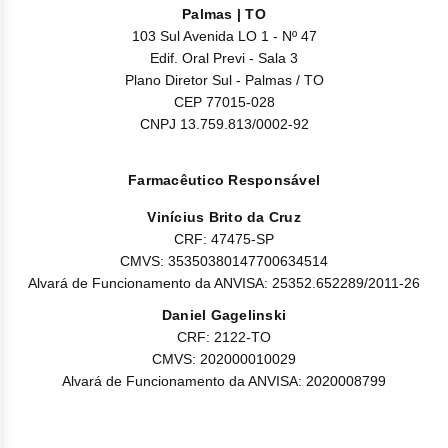
obscurecida, e acuidade visual reduzida), vista seca;
Palmas | TO
rubores, hipertensão (pressão alta);
103 Sul Avenida LO 1 - Nº 47
insônia, depressão;
Edif. Oral Previ - Sala 3
contusão;
Plano Diretor Sul - Palmas / TO
CEP 77015-028
tinitus (zumbido);
CNPJ 13.759.813/0002-92
Incomum:
ascite (acúmulos de líquidos livre no abdome), disfagia
Farmacêutico Responsável
(dificuldade para engolir alimentos), fissura anal
(rompimento da pele do ânus), úlcera gastrointestinal
Vinícius Brito da Cruz
superior, esofagite (inflamação no esôfago), pancreatite
CRF: 47475-SP
(inflamação no pâncreas), doença do refluxo
CMVS: 35350380147700634514
gastroesofágico;
Alvará de Funcionamento da ANVISA: 25352.652289/2011-26
mal-estar, outro edema superficial;
Daniel Gagelinski
distúrbio de pigmentação (alteração da coloração da pele),
úlcera da pele, condições bolhosas, reação de
CRF: 2122-TO
fotossensibilidade, distúrbio nas unhas, dermatose
CMVS: 202000010029
neutrofílica, paniculite (inflamação da pele), síndrome de
Alvará de Funcionamento da ANVISA: 2020008799
eritrodisestesia palmo-plantar, alteração capilar;
asma, broncoespasmo (estreitamento da luz do brônquio
que provoca falta de ar e chiado no peito), disfonia