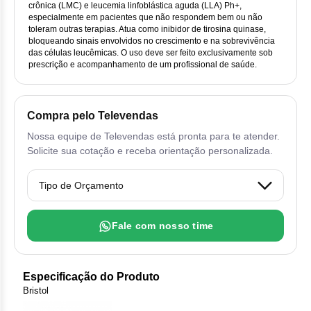
Vis
Linfom
Vitami
Cab
crônica (LMC) e leucemia linfoblástica aguda (LLA) Ph+,
Dur
Ful
especialmente em pacientes que não respondem bem ou não
Clo
Fib
toleram outras terapias. Atua como inibidor de tirosina quinase,
Bli
Bre
Sup
Dar
Neurof
bloqueando sinais envolvidos no crescimento e na sobrevivência
Esi
Letr
das células leucêmicas. O uso deve ser feito exclusivamente sob
Lev
Bor
prescrição e acompanhamento de um profissional de saúde.
Rit
Vit
Enz
Sul
Gefi
Palb
Oct
Car
Sul
Flu
Iri
Per
Compra pelo Televendas
Cic
Sul
Ola
Lorl
Nossa equipe de Televendas está pronta para te atender.
Suc
Solicite sua cotação e receba orientação personalizada.
Cit
Sulf
Mes
Tra
Cit
Pem
Tra
Clo
Fale com nosso time
Ram
Clor
Sot
Especificação do Produto
Clor
Bristol
Tart