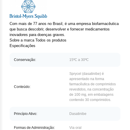
Clor
Das
Com mais de 77 anos no Brasil, é uma empresa biofarmacêutica
Def
que busca descobrir, desenvolver e fornecer medicamentos
inovadores para doenças graves.
Elt
Sobre a marca
Todos os produtos
Especificações
Hem
Conservação:
15ºC a 30ºC
Hidr
Sprycel (dasatinibe) é
Ibru
apresentado na forma
farmacêutica de comprimidos
Conteúdo:
revestidos, na concentração
Let
de 100 mg, em embalagens
contendo 30 comprimidos.
Mer
Princípio Ativo:
Dasatinibe
Mes
Formas de Administração:
Via oral