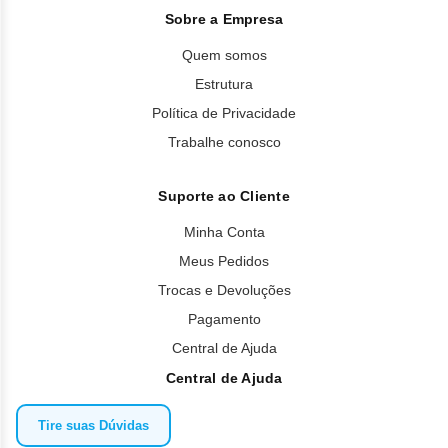
(alteração na voz), hipertensão arterial pulmonar;
Sobre a Empresa
sangramento no sistema nervoso central, amnésia, tremor,
síncope (desmaio), distúrbio de equilíbrio;
Quem somos
linfoadenopatia (alteração nos gânglios linfáticos),
Estrutura
linfopenia (diminuição do número células brancas do
Política de Privacidade
sangue);
Trabalhe conosco
rabdomiólise (ruptura do músculo esquelético), tendinite
(inflamação nos tendões), inflamação muscular,
osteonecrose, artrite;
Suporte ao Cliente
aumento da enzima creatino-fosfoquinase sanguínea,
aumento da enzima gama- glutamiltransferase;
Minha Conta
hipoalbuminemia, síndrome da lise tumoral (complicações
Meus Pedidos
metabólicas causadas pela lise de uma massiva de células
do tumor), desidratação, hipercolesterolemia;
Trocas e Devoluções
angina pectoris (dor no peito), cardiomegalia (aumento do
Pagamento
tamanho do coração), pericardite (inflamação da
Central de Ajuda
membrana que envolve o coração), arritmia ventricular
(incluindo taquicardia ventricular), infarto do miocárdio
Central de Ajuda
(incluindo resultados fatais), prolongamento do intervalo
QT, eletrocardiograma da onda T anormal, aumento da
Tire suas Dúvidas
troponina;