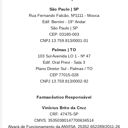
São Paulo | SP
Rua Fernando Falcão, Nº1111 - Mooca
Edif. Bernini - 19° Andar
São Paulo | SP
CEP: 03180-003
CNPJ 13.759.813/0001-01
Palmas | TO
103 Sul Avenida LO 1 - Nº 47
Edif. Oral Previ - Sala 3
Plano Diretor Sul - Palmas / TO
CEP 77015-028
CNPJ 13.759.813/0002-92
Farmacêutico Responsável
Vinícius Brito da Cruz
CRF: 47475-SP
CMVS: 35350380147700634514
Alvará de Funcionamento da ANVISA: 25352.652289/2011-26