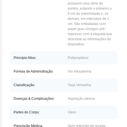
Nilo
possuem uma série de
pontos, estando o primeiro a
Pegf
6 cm da extremidade e, os
demais, em intervalos de 1
cm. São embaladas com
Ruxo
papel grau cirúrgico pré-
impresso com a etiqueta que
Tio
descreve as informações do
dispositivo.
Ven
Princípio Ativo:
Polipropileno
Zan
Formas de Administração:
Via intrauterina
Classificação:
Tarja Vermelha
Doenças & Complicações:
Aspiração uterina
Partes do Corpo:
Útero
Prescrição Médica:
Sem retenção de receita