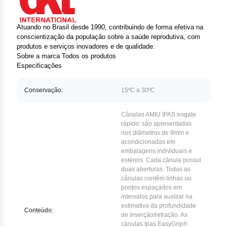
Clor
Das
Atuando no Brasil desde 1990, contribuindo de forma efetiva na
conscientização da população sobre a saúde reprodutiva, com
Def
produtos e serviços inovadores e de qualidade.
Sobre a marca
Todos os produtos
Especificações
Elt
Conservação:
15ºC a 30ºC
Hem
Hidr
Cânulas AMIU IPAS engate
rápido: são apresentadas
nos diâmetros de 8mm e
Ibru
acondicionadas em
embalagens individuais e
Let
estéreis. Cada cânula possui
duas aberturas. Todas as
cânulas contêm linhas ou
Mer
pontos espaçados em
intervalos para auxiliar na
Mes
estimativa da profundidade
Conteúdo:
de inserção/retração. As
cânulas Ipas EasyGrip®