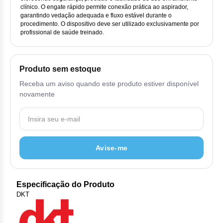
Vis
Linfom
Vitami
Cab
clínico. O engate rápido permite conexão prática ao aspirador,
Dur
Ful
garantindo vedação adequada e fluxo estável durante o
Clo
Fib
Bli
procedimento. O dispositivo deve ser utilizado exclusivamente por
Bre
Sup
Dar
Neurof
Esi
profissional de saúde treinado.
Letr
Lev
Bor
Rit
Vit
Enz
Sul
Gefi
Palb
Oct
Car
Produto sem estoque
Sul
Flu
Iri
Per
Receba um aviso quando este produto estiver disponível
Cic
Sul
Ola
novamente
Lorl
Suc
Cit
Sulf
Mes
Tra
Cit
Pem
Tra
Avise-me
Clo
Ram
Clor
Especificação do Produto
Sot
DKT
Clor
Tart