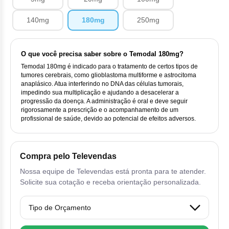
Vis
Linfom
Vitami
Cab
Dur
Ful
Clo
Fib
140mg
180mg
250mg
Bli
Bre
Sup
Dar
Neurof
Esi
Letr
Lev
Bor
Rit
Vit
Enz
Sul
O que você precisa saber sobre o Temodal 180mg?
Gefi
Palb
Oct
Temodal 180mg é indicado para o tratamento de certos tipos de
Car
Sul
Flu
tumores cerebrais, como glioblastoma multiforme e astrocitoma
Iri
Per
anaplásico. Atua interferindo no DNA das células tumorais,
Cic
impedindo sua multiplicação e ajudando a desacelerar a
Sul
Ola
Lorl
progressão da doença. A administração é oral e deve seguir
Suc
rigorosamente a prescrição e o acompanhamento de um
Cit
Sulf
profissional de saúde, devido ao potencial de efeitos adversos.
Mes
Tra
Cit
Pem
Tra
Compra pelo Televendas
Clo
Ram
Nossa equipe de Televendas está pronta para te atender.
Solicite sua cotação e receba orientação personalizada.
Clor
Sot
Clor
Tart