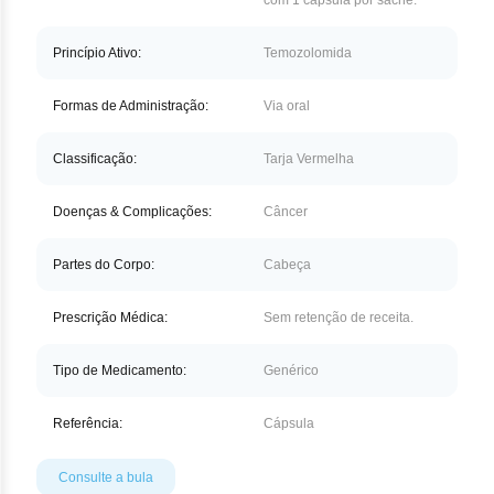
com 1 cápsula por sachê.
Nilo
Pegf
Princípio Ativo:
Temozolomida
Ruxo
Formas de Administração:
Via oral
Tio
Classificação:
Tarja Vermelha
Ven
Doenças & Complicações:
Câncer
Zan
Partes do Corpo:
Cabeça
Prescrição Médica:
Sem retenção de receita.
Tipo de Medicamento:
Genérico
Referência:
Cápsula
Consulte a bula