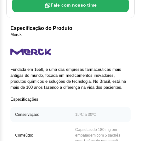
Clor
Fale com nosso time
Das
Especificação do Produto
Def
Merck
Elt
Hem
Fundada em 1668, é uma das empresas farmacêuticas mais
Hidr
antigas do mundo, focada em medicamentos inovadores,
produtos químicos e soluções de tecnologia. No Brasil, está há
Ibru
mais de 100 anos fazendo a diferença na vida dos pacientes.
Let
Especificações
Mer
Conservação:
15ºC a 30ºC
Mes
Cápsulas de 180 mg em
Conteúdo:
embalagem com 5 sachês