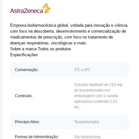
Clor
Das
Empresa biofarmacêutica global, voltada para inovação e ciência,
Def
com foco na descoberta, desenvolvimento e comercialização de
medicamentos de prescrição, com foco no tratamento de
Elt
doenças respiratórias, oncológicas e mais.
Sobre a marca
Todos os produtos
Especificações
Hem
Hidr
Conservação:
2ºC a 8ºC
Ibru
Solução injetável de 210 mg
de tezepelumabe em
Conteúdo:
embalagem com 1 caneta
Let
aplicadora contendo 1,91
mL.
Mer
Princípio Ativo:
Tezepelumabe
Mes
Formas de Administração:
Via intravenosa