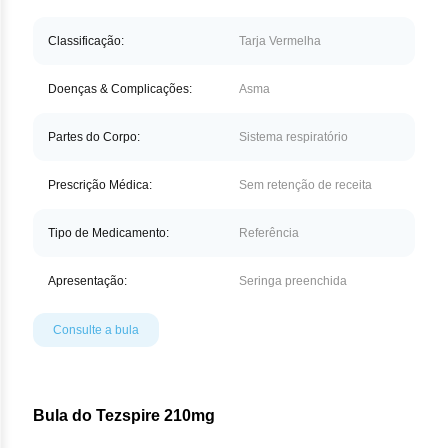
Nilo
Classificação:
Tarja Vermelha
Pegf
Doenças & Complicações:
Asma
Ruxo
Tio
Partes do Corpo:
Sistema respiratório
Ven
Prescrição Médica:
Sem retenção de receita
Zan
Tipo de Medicamento:
Referência
Apresentação:
Seringa preenchida
Consulte a bula
Bula do Tezspire 210mg