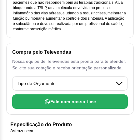
Vis
Linfom
Vitami
Cab
pacientes que não respondem bem às terapias tradicionais. Atua
Dur
Ful
bloqueando a TSLP, uma molécula envolvida no processo
Clo
Fib
inflamatório das vias aéreas, ajudando a reduzir crises, melhorar a
Bli
Bre
Sup
Dar
Neurof
função pulmonar e aumentar o controle dos sintomas. A aplicação
Esi
Letr
é subcutânea e deve ser realizada por um profissional de saúde,
Lev
Bor
conforme prescrição médica.
Rit
Vit
Enz
Sul
Gefi
Palb
Oct
Car
Sul
Flu
Iri
Per
Compra pelo Televendas
Cic
Sul
Ola
Lorl
Nossa equipe de Televendas está pronta para te atender.
Suc
Solicite sua cotação e receba orientação personalizada.
Cit
Sulf
Mes
Tra
Cit
Pem
Tra
Clo
Fale com nosso time
Ram
Clor
Sot
Especificação do Produto
Clor
Astrazeneca
Tart