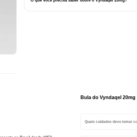
O que você precisa saber sobre o Vyndaqel 20mg?
Bula do Vyndaqel 20mg
Quais cuidados devo tomar 
Este medicamento não deve se