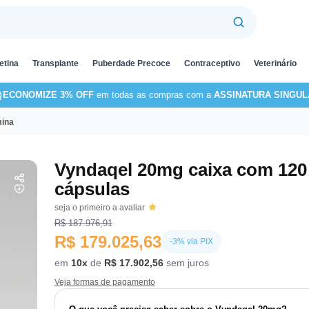
etina
Transplante
Puberdade Precoce
Contraceptivo
Veterinário
ECONOMIZE 3% OFF
em todas as compras com a
ASSINATURA SINGUL
mina
Vyndaqel 20mg caixa com 120
cápsulas
seja o primeiro a avaliar
R$ 187.976,91
R$ 179.025,63
-3% via PIX
em
10x
de
R$ 17.902,56
sem juros
Veja formas de pagamento