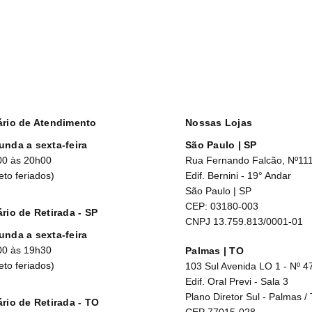
ário de Atendimento
Nossas Lojas
unda a sexta-feira
São Paulo | SP
00 às 20h00
Rua Fernando Falcão, Nº11
eto feriados)
Edif. Bernini - 19° Andar
São Paulo | SP
CEP: 03180-003
rio de Retirada - SP
CNPJ 13.759.813/0001-01
unda a sexta-feira
00 às 19h30
Palmas | TO
eto feriados)
103 Sul Avenida LO 1 - Nº 4
Edif. Oral Previ - Sala 3
Plano Diretor Sul - Palmas /
rio de Retirada - TO
CEP 77015-028