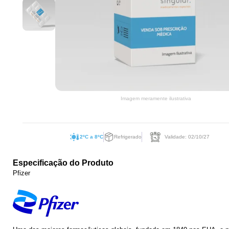
Imagem meramente ilustrativa
2ºC a 8ºC
Refrigerado
Validade: 02/10/27
Especificação do Produto
Pfizer