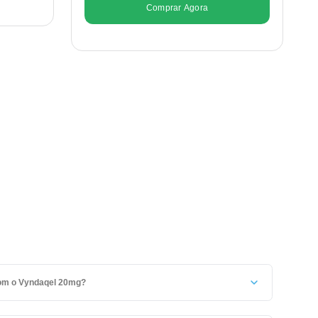
Comprar Agora
com o Vyndaqel 20mg?
r partido, aberto ou mastigado.