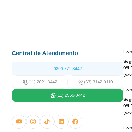
Hor
Central de Atendimento
Seg
08h
0800 771 3442
(exc
(11) 2021-3442
(63) 3142-0110
Horá
(11) 2966-3442
Seg
08h
(exc
Horá