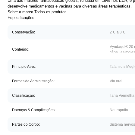
Uma das maiores farmacêuticas globais, fundada em 1849 nos EUA, e pr
desenvolve medicamentos e vacinas para diversas áreas terapêuticas.
Sobre a marca
Todos os produtos
Especificações
Conservação:
2ºC a 8ºC
Vyndaqel® 20 
Conteúdo:
cápsulas moles
Princípio Ativo:
Tafamidis Meg
Formas de Administração:
Via oral
Classificação:
Tarja Vermelha
Doenças & Complicações:
Neuropatia
Partes do Corpo:
Sistema nervo