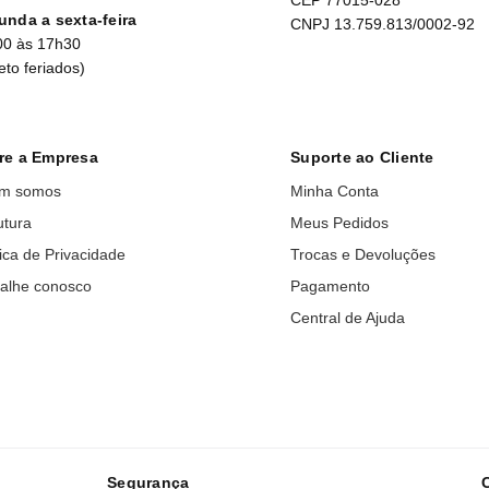
unda a sexta-feira
CNPJ 13.759.813/0002-92
00 às 17h30
eto feriados)
re a Empresa
Suporte ao Cliente
m somos
Minha Conta
utura
Meus Pedidos
tica de Privacidade
Trocas e Devoluções
alhe conosco
Pagamento
Central de Ajuda
Segurança