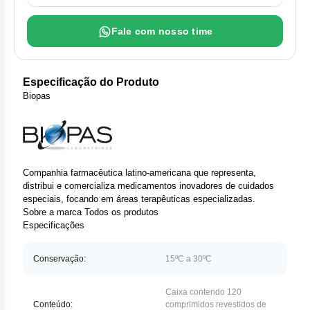
Clor
Fale com nosso time
Das
Def
Especificação do Produto
Elt
Biopas
Hem
Hidr
Companhia farmacêutica latino-americana que representa,
distribui e comercializa medicamentos inovadores de cuidados
Ibru
especiais, focando em áreas terapêuticas especializadas.
Sobre a marca
Todos os produtos
Let
Especificações
Mer
Conservação:
15ºC a 30ºC
Mes
Caixa contendo 120
Conteúdo:
comprimidos revestidos de