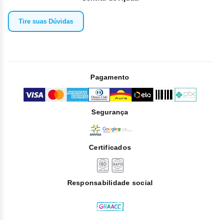
Angioedema (inchaço da pele)
Tire suas Dúvidas
No caso de exposição a comprimidos de Xeloda® triturados
ou cortados, foram relatadas as seguintes RAMs: irritação
nos olhos, inchaço dos olhos, erupção cutânea, dor de
cabeça, sensibilidade alterada, diarreia, náuseas, irritação
gástrica e vômitos.
Informe ao seu médico, cirurgião-dentista ou farmacêutico o
Pagamento
aparecimento de reações indesejáveis pelo uso do
medicamento.
Segurança
Certificados
Responsabilidade social