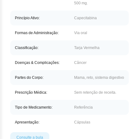
Nilo
500 mg.
Pegf
Princípio Ativo:
Capecitabina
Ruxo
Formas de Administração:
Via oral
Tio
Classificação:
Tarja Vermelha
Ven
Doenças & Complicações:
Câncer
Zan
Partes do Corpo:
Mama, reto, sistema digestivo
Prescrição Médica:
Sem retenção de receita.
Tipo de Medicamento:
Referência
Apresentação:
Cápsulas
Consulte a bula