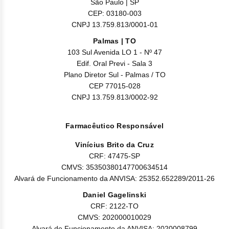
São Paulo | SP
Diminuição do cálcio no sangue
CEP: 03180-003
Diminuição de peso
CNPJ 13.759.813/0001-01
Insônia
Palmas | TO
Diminuição de sensibilidade
103 Sul Avenida LO 1 - Nº 47
Sangramento pelo nariz, rouquidão
Edif. Oral Previ - Sala 3
Coriza
Plano Diretor Sul - Palmas / TO
Falta de ar
CEP 77015-028
Boca seca
CNPJ 13.759.813/0002-92
Dor no maxilar, dor nas costas
Febre, dor
Farmacêutico Responsável
Reações de hipersensibilidade e isquemia/infarto do
Vinícius Brito da Cruz
miocárdio foram comumente relatadas com o uso de Xeloda®
em combinação com outros quimioterápicos, mas em menos
CRF: 47475-SP
de 5% dos pacientes.
CMVS: 35350380147700634514
Reações adversas raras ou incomuns relatadas com Xeloda®
Alvará de Funcionamento da ANVISA: 25352.652289/2011-26
em combinação com outros quimioterápicos são compatíveis
com as reações adversas descritas com o uso de Xeloda®
Daniel Gagelinski
em monoterapia ou dos produtos combinados em
CRF: 2122-TO
monoterapia.
CMVS: 202000010029
Alvará de Funcionamento da ANVISA: 2020008799