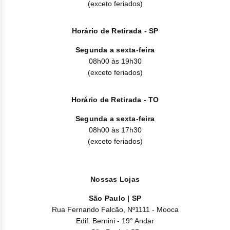
(exceto feriados)
por coágulos)
Pressão alta
Horário de Retirada - SP
Inchaço nas pernas
Dor na garganta
Segunda a sexta-feira
Prisão de ventre
08h00 às 19h30
Dificuldade de digestão
(exceto feriados)
Perda de cabelo
Alterações das unhas
Horário de Retirada - TO
Dores nas juntas, dores musculares
Segunda a sexta-feira
Dores nos braços e pernas
08h00 às 17h30
Febre
(exceto feriados)
Diminuição da força muscular acompanhada de fraqueza,
fraqueza
Intolerância à temperatura
Nossas Lojas
Comum:
São Paulo | SP
Infecção
Rua Fernando Falcão, Nº1111 - Mooca
Edif. Bernini - 19° Andar
Candidíase oral (sapinho)