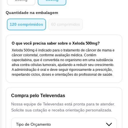
Vis
Linfom
Vitami
Cab
Dur
Ful
Clo
Fib
Quantidade na embalagem
Bli
Bre
Sup
Dar
Neurof
Esi
Letr
Lev
120 comprimidos
60 comprimidos
Bor
Rit
Vit
Enz
Sul
Gefi
Palb
Oct
Car
Sul
Flu
Iri
O que você precisa saber sobre o Xeloda 500mg?
Per
Xeloda 500mg é indicado para o tratamento de câncer de mama e
Cic
Sul
Ola
câncer colorretal, conforme avaliação médica. Contém
Lorl
Suc
capecitabina, que é convertida no organismo em uma substância
Cit
ativa contra células tumorais, ajudando a reduzir seu crescimento.
Sulf
Mes
A administração é oral e deve seguir rigorosamente a prescrição,
Tra
respeitando ciclos, doses e orientações do profissional de saúde.
Cit
Pem
Tra
Clo
Ram
Compra pelo Televendas
Clor
Nossa equipe de Televendas está pronta para te atender.
Sot
Solicite sua cotação e receba orientação personalizada.
Clor
Tart