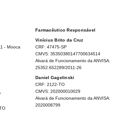
Farmacêutico Responsável
Vinícius Brito da Cruz
11 - Mooca
CRF: 47475-SP
CMVS: 35350380147700634514
Alvará de Funcionamento da ANVISA:
25352.652289/2011-26
Daniel Gagelinski
CRF: 2122-TO
CMVS: 202000010029
7
Alvará de Funcionamento da ANVISA:
2020008799
 TO