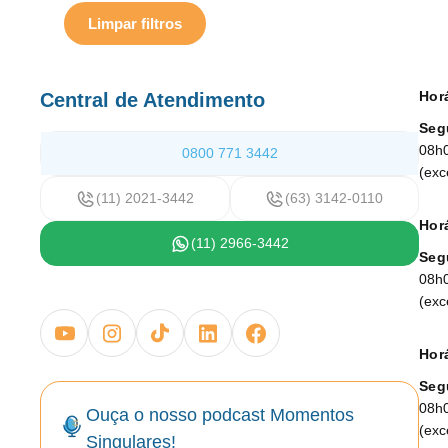
Limpar filtros
Hor
Central de Atendimento
Seg
08h
0800 771 3442
(exc
(11) 2021-3442
(63) 3142-0110
Horá
(11) 2966-3442
Seg
08h
(exc
Horá
Seg
08h
Ouça o nosso podcast Momentos
(exc
Singulares!