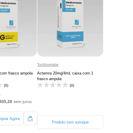
Tocilizumabe
com frasco ampola
Actemra 20mg/4mL caixa com 1
frasco ampola
(0)
(0)
4
305,28
sem juros
prar Agora
Produto sem estoque