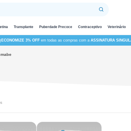
etina
Transplante
Puberdade Precoce
Contraceptivo
Veterinário
ECONOMIZE 3% OFF
em todas as compras com a
ASSINATURA SINGUL
zumabe
os