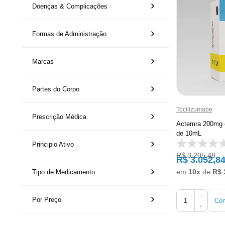
Doenças & Complicações
Formas de Administração
Marcas
Partes do Corpo
Tocilizumabe
Prescrição Médica
Actemra 200mg 
de 10mL
Principio Ativo
R$ 3.205,48
R$ 3.052,8
em
10x
de
R$ 
Tipo de Medicamento
−
Por Preço
Com
+