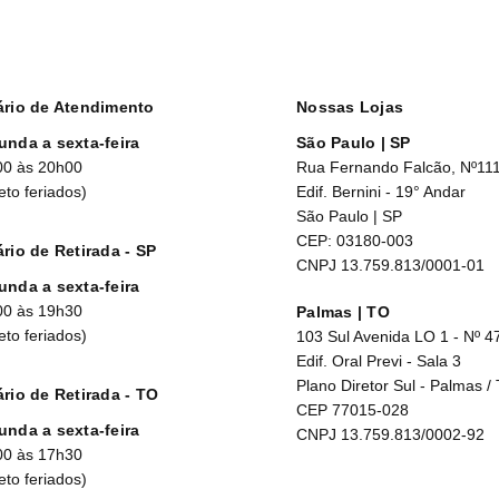
ário de Atendimento
Nossas Lojas
unda a sexta-feira
São Paulo | SP
00 às 20h00
Rua Fernando Falcão, Nº11
eto feriados)
Edif. Bernini - 19° Andar
São Paulo | SP
CEP: 03180-003
rio de Retirada - SP
CNPJ 13.759.813/0001-01
unda a sexta-feira
00 às 19h30
Palmas | TO
eto feriados)
103 Sul Avenida LO 1 - Nº 4
Edif. Oral Previ - Sala 3
Plano Diretor Sul - Palmas /
rio de Retirada - TO
CEP 77015-028
unda a sexta-feira
CNPJ 13.759.813/0002-92
00 às 17h30
eto feriados)