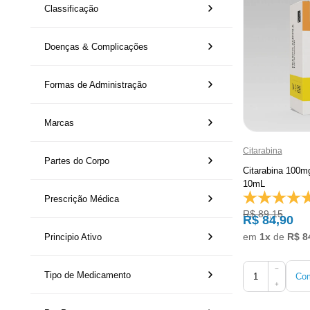
Classificação
Doenças & Complicações
Formas de Administração
Marcas
Citarabina
Partes do Corpo
Citarabina 100m
10mL
Prescrição Médica
R$ 89,15
R$ 84,90
em
1x
de
R$ 8
Principio Ativo
−
Tipo de Medicamento
Com
+