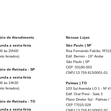
ário de Atendimento
Nossas Lojas
unda a sexta-feira
São Paulo | SP
00 às 20h00
Rua Fernando Falcão, Nº11
eto feriados)
Edif. Bernini - 19° Andar
São Paulo | SP
CEP: 03180-003
rio de Retirada - SP
CNPJ 13.759.813/0001-01
unda a sexta-feira
00 às 19h30
Palmas | TO
eto feriados)
103 Sul Avenida LO 1 - Nº 4
Edif. Oral Previ - Sala 3
Plano Diretor Sul - Palmas /
rio de Retirada - TO
CEP 77015-028
unda a sexta-feira
CNPJ 13.759.813/0002-92