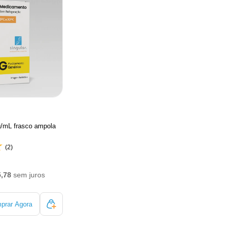
g/mL frasco ampola
(2)
5,78
sem juros
prar Agora