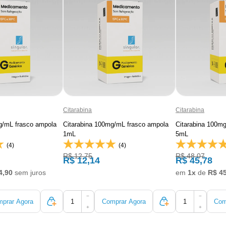
Citarabina
Citarabina
g/mL frasco ampola
Citarabina 100mg/mL frasco ampola
Citarabina 100m
1mL
5mL
(4)
(4)
R$ 12,75
R$ 48,07
R$ 12,14
R$ 45,78
4,90
sem juros
em
1x
de
R$ 4
−
−
prar Agora
Comprar Agora
Com
+
+