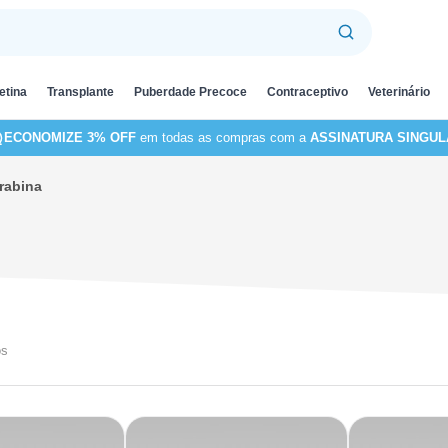
etina
Transplante
Puberdade Precoce
Contraceptivo
Veterinário
ECONOMIZE 3% OFF
em todas as compras com a
ASSINATURA SINGUL
rabina
os