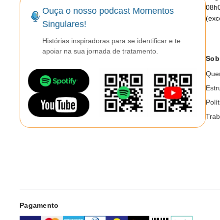
08h
Ouça o nosso podcast Momentos
(exc
Singulares!
Histórias inspiradoras para se identificar e te
apoiar na sua jornada de tratamento.
Sob
Que
Estr
Polí
Trab
Pagamento