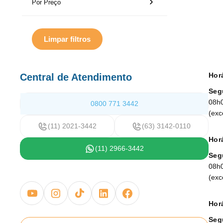
Por Preço
Limpar filtros
Hor
Central de Atendimento
Seg
08h
0800 771 3442
(exc
(11) 2021-3442
(63) 3142-0110
Horá
(11) 2966-3442
Seg
08h
(exc
Horá
Seg